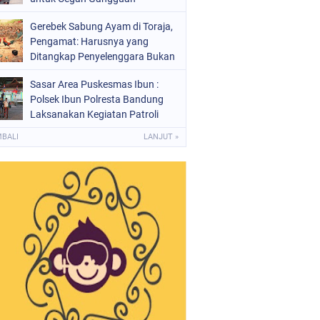
Kamtibmas
Gerebek Sabung Ayam di Toraja,
Pengamat: Harusnya yang
Ditangkap Penyelenggara Bukan
Peserta
Sasar Area Puskesmas Ibun :
Polsek Ibun Polresta Bandung
Laksanakan Kegiatan Patroli
KRYD Setiap Malam Hari
MBALI
LANJUT »