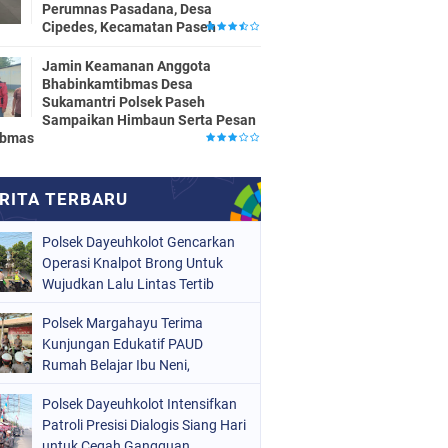
Perumnas Pasadana, Desa
Cipedes, Kecamatan Paseh
Jamin Keamanan Anggota
Bhabinkamtibmas Desa
Sukamantri Polsek Paseh
Sampaikan Himbaun Serta Pesan
ibmas
Polsek Dayeuhkolot Gencarkan
Operasi Knalpot Brong Untuk
Wujudkan Lalu Lintas Tertib
Polsek Margahayu Terima
Kunjungan Edukatif PAUD
Rumah Belajar Ibu Neni,
Kenalkan Tugas Polisi kepada
Polsek Dayeuhkolot Intensifkan
Anak Sejak Dini
Patroli Presisi Dialogis Siang Hari
untuk Cegah Gangguan