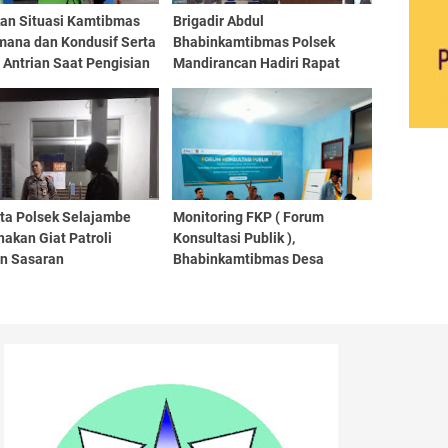
kan Situasi Kamtibmas
Brigadir Abdul
mana dan Kondusif Serta
Bhabinkamtibmas Polsek
 Antrian Saat Pengisian
Mandirancan Hadiri Rapat
Polsek Mandirancan
Forum Konsultasi Publik dan
li Kawasan SPBU
Pendataan Awal Regsoskep
Dari BPS Kabupaten Kuningan
ta Polsek Selajambe
Monitoring FKP ( Forum
akan Giat Patroli
Konsultasi Publik ),
n Sasaran
Bhabinkamtibmas Desa
mpungan, Pertokoan Dan
Selajambe Polsek Selajambe
Vital Lainya
Monitoring Pelaksanaan FKP