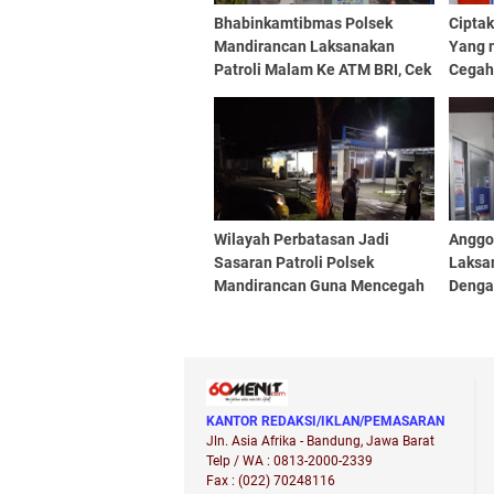
Bhabinkamtibmas Polsek
Cipta
Mandirancan Laksanakan
Yang 
Patroli Malam Ke ATM BRI, Cek
Cegah
Situasi Kamtibmas
BBM, 
Patro
Wilayah Perbatasan Jadi
Anggo
Sasaran Patroli Polsek
Laksan
Mandirancan Guna Mencegah
Denga
Gukamtibmas Dan Aksi
Perka
Kejahatan Jalanan
Obyek 
KANTOR REDAKSI/IKLAN/PEMASARAN
Jln. Asia Afrika - Bandung, Jawa Barat
Telp / WA : 0813-2000-2339
Fax : (022) 70248116