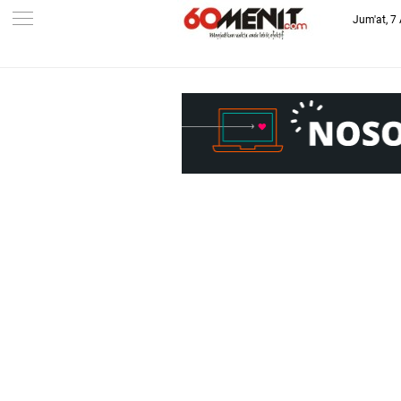
Jum'at, 7
-->
BAROMETER JAWA BARAT