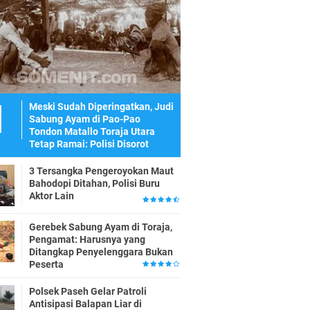
Meski Sudah Diperingatkan, Judi
Sabung Ayam di Pao-Pao
Tondon Matallo Toraja Utara
Tetap Ramai: Polisi Disorot
3 Tersangka Pengeroyokan Maut
Bahodopi Ditahan, Polisi Buru
Aktor Lain
Gerebek Sabung Ayam di Toraja,
Pengamat: Harusnya yang
Ditangkap Penyelenggara Bukan
Peserta
Polsek Paseh Gelar Patroli
Antisipasi Balapan Liar di