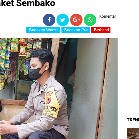
aket Sembako
Komentar
Bacakan Wanita
Bacakan Pria
Berhenti
TREND