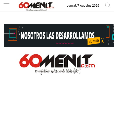
Jum'at, 7 Agustus 2026
-->
BAROMETER JAWA BARAT