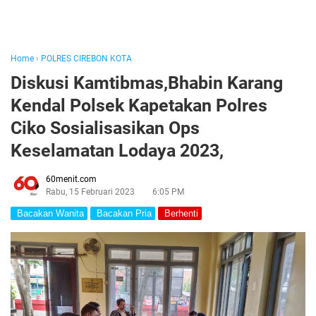
Home
›
POLRES CIREBON KOTA
Diskusi Kamtibmas,Bhabin Karang
Kendal Polsek Kapetakan Polres
Ciko Sosialisasikan Ops
Keselamatan Lodaya 2023,
60menit.com
Rabu, 15 Februari 2023
6:05 PM
Bacakan Wanita
Bacakan Pria
Berhenti