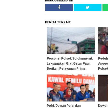
BAGIKAN BERITA INI
BERITA TERKAIT
Personel Polsek Solokanjeruk
Pedul
Laksanakan Giat Gatur Pagi,
Anggo
Berikan Pelayanan Prima
Polse
kepada Masyarakat
Laksa
Depan
Polri, Dewan Pers, dan
Dewan