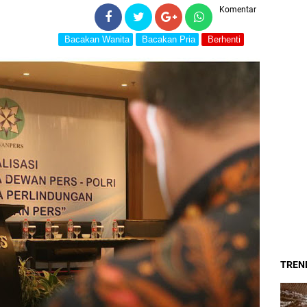
Komentar
Bacakan Wanita
Bacakan Pria
Berhenti
TREND