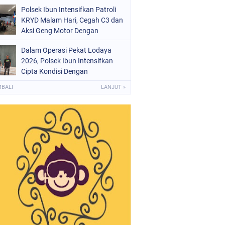
Polsek Ibun Intensifkan Patroli
KRYD Malam Hari, Cegah C3 dan
Aksi Geng Motor Dengan
Mendatangi Area SPBU
Dalam Operasi Pekat Lodaya
2026, Polsek Ibun Intensifkan
Cipta Kondisi Dengan
Mendatangi Kios Jamu dan Beri
MBALI
LANJUT »
Pembinaan Kepada Jukir