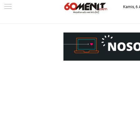
Kamis, 6 
-->
BAROMETER JAWA BARAT