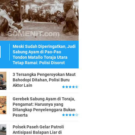
Meski Sudah Diperingatkan, Judi
Sabung Ayam di Pao-Pao
Tondon Matallo Toraja Utara
Tetap Ramai: Polisi Disorot
3 Tersangka Pengeroyokan Maut
Bahodopi Ditahan, Polisi Buru
Aktor Lain
Gerebek Sabung Ayam di Toraja,
Pengamat: Harusnya yang
Ditangkap Penyelenggara Bukan
Peserta
Polsek Paseh Gelar Patroli
Antisipasi Balapan Liar di