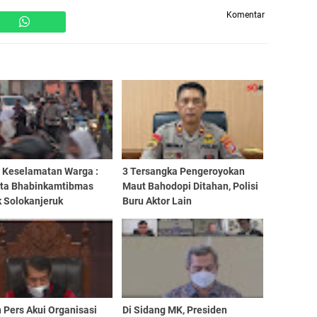
Komentar
i Keselamatan Warga :
3 Tersangka Pengeroyokan
ta Bhabinkamtibmas
Maut Bahodopi Ditahan, Polisi
k Solokanjeruk
Buru Aktor Lain
nakan Gatur Pagi di
 SDN Solokangarut
 Pers Akui Organisasi
Di Sidang MK, Presiden