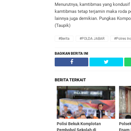
Menurutnya, kamtibmas yang kondusif a
kamtibmas tetap terjamin maka roda p
lainnya juga demikian. Pungkas Kompol
(Taupik)
#Berita
#POLDA JABAR
#Polres I
BAGIKAN BERITA INI
BERITA TERKAIT
Polisi Bekuk Komplotan
Polse
Pembobol Sekolah di
Enam 