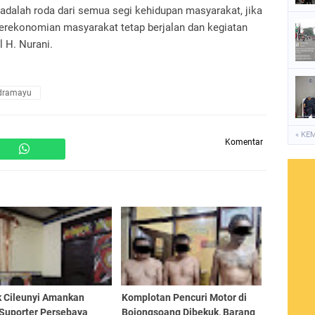
dalah roda dari semua segi kehidupan masyarakat, jika
erekonomian masyarakat tetap berjalan dan kegiatan
 H. Nurani.
ndramayu
« KE
Komentar
k Cileunyi Amankan
Komplotan Pencuri Motor di
Suporter Persebaya
Bojongsoang Dibekuk, Barang