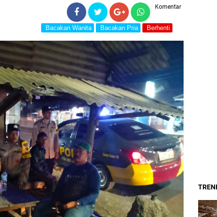
Komentar
Bacakan Wanita
Bacakan Pria
Berhenti
TREND