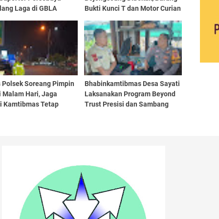
lang Laga di GBLA
Bukti Kunci T dan Motor Curian
Diamankan
 Polsek Soreang Pimpin
Bhabinkamtibmas Desa Sayati
i Malam Hari, Jaga
Laksanakan Program Beyond
si Kamtibmas Tetap
Trust Presisi dan Sambang
sif di Wilayah Hukum
Kamtibmas ke PT. Adira
k Soreang