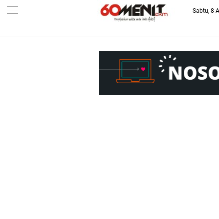
Sabtu, 8 
-->
BAROMETER JAWA BARAT