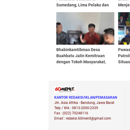
Sumedang, Lima Pelaku dan
Menje
Satu Penadah Ditangkap
Bhabinkamtibmas Desa
Pawas
Buahbatu Jalin Kemitraan
Patrol
dengan Tokoh Masyarakat,
Situa
Perkuat Kamtibmas di
Kondu
Lingkungan
Polse
KANTOR REDAKSI/IKLAN/PEMASARAN
Jln. Asia Afrika - Bandung, Jawa Barat
Telp / WA : 0813-2000-2339
Fax : (022) 70248116
Email : redaksi.60menit@gmail.com