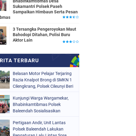
Bhabinkamtibmas Desa
Sukamantri Polsek Paseh
Sampaikan Himbaun Serta Pesan
ibmas
3 Tersangka Pengeroyokan Maut
Bahodopi Ditahan, Polisi Buru
Aktor Lain
Belasan Motor Pelajar Terjaring
Razia Knalpot Brong di SMKN 1
Cilengkrang, Polsek Cileunyi Beri
Teguran dan Edukasi
Kunjungi Warga Wargamekar,
Keselamatan Berkendara
Bhabinkamtibmas Polsek
Baleendah Sosialisasikan
Layanan 110
Pertigaan Andir, Unit Lantas
Polsek Baleendah Lakukan
Pengaturan Lalu Lintas Sore