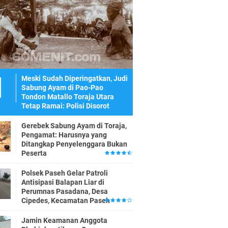
Meski Sudah Diperingatkan, Judi
Sabung Ayam di Pao-Pao
Tondon Matallo Toraja Utara
Tetap Ramai: Polisi Disorot
Gerebek Sabung Ayam di Toraja,
Pengamat: Harusnya yang
Ditangkap Penyelenggara Bukan
Peserta
Polsek Paseh Gelar Patroli
Antisipasi Balapan Liar di
Perumnas Pasadana, Desa
Cipedes, Kecamatan Paseh
Jamin Keamanan Anggota