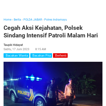
Home
›
Berita
›
POLDA JABAR
›
Polres Indramayu
Cegah Aksi Kejahatan, Polsek
Sindang Intensif Patroli Malam Hari
Taupik Hidayat
Sabtu, 17 Juni 2023
8:15 AM
Bacakan Wanita
Bacakan Pria
Berhenti