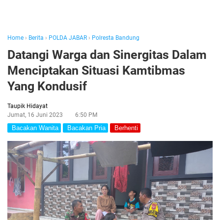
Home
›
Berita
›
POLDA JABAR
›
Polresta Bandung
Datangi Warga dan Sinergitas Dalam
Menciptakan Situasi Kamtibmas
Yang Kondusif
Taupik Hidayat
Jumat, 16 Juni 2023
6:50 PM
Bacakan Wanita
Bacakan Pria
Berhenti