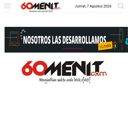
Jum'at, 7 Agustus 2026
-->
BAROMETER JAWA BARAT