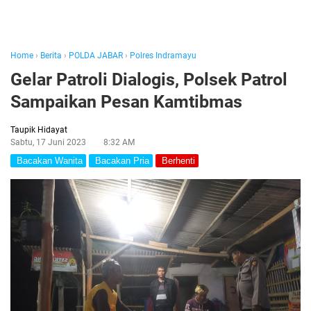
Home
›
Berita
›
POLDA JABAR
›
Polres Indramayu
Gelar Patroli Dialogis, Polsek Patrol
Sampaikan Pesan Kamtibmas
Taupik Hidayat
Sabtu, 17 Juni 2023
8:32 AM
Bacakan Wanita
Bacakan Pria
Berhenti