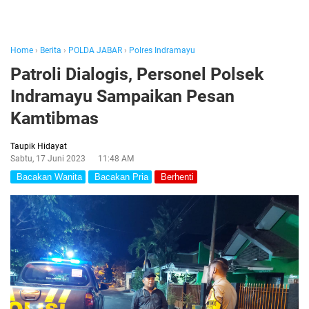
Home
›
Berita
›
POLDA JABAR
›
Polres Indramayu
Patroli Dialogis, Personel Polsek
Indramayu Sampaikan Pesan
Kamtibmas
Taupik Hidayat
Sabtu, 17 Juni 2023
11:48 AM
Bacakan Wanita
Bacakan Pria
Berhenti