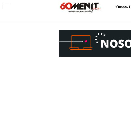
Minggu, 9
-->
BAROMETER JAWA BARAT