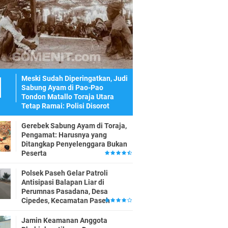
Meski Sudah Diperingatkan, Judi
Sabung Ayam di Pao-Pao
Tondon Matallo Toraja Utara
Tetap Ramai: Polisi Disorot
Gerebek Sabung Ayam di Toraja,
Pengamat: Harusnya yang
Ditangkap Penyelenggara Bukan
Peserta
Polsek Paseh Gelar Patroli
Antisipasi Balapan Liar di
Perumnas Pasadana, Desa
Cipedes, Kecamatan Paseh
Jamin Keamanan Anggota