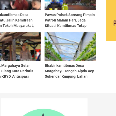
nkamtibmas Desa
Pawas Polsek Soreang Pimpin
atu Jalin Kemitraan
Patroli Malam Hari, Jaga
n Tokoh Masyarakat,
Situasi Kamtibmas Tetap
at Kamtibmas di
Kondusif di Wilayah Hukum
ungan
Polsek Soreang
k Margahayu Gelar
Bhabinkamtibmas Desa
i Siang Kota Perintis
Margahayu Tengah Aipda Aep
i KRYD, Antisipasi
Suhendar Kunjungi Lahan
uan Kamtibmas di
Hidroponik, Dukung
ah Sukamenak dan
Swasembada Pangan dan
man
Penghijauan Lingkungan