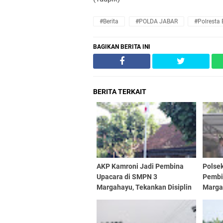
#Berita
#POLDA JABAR
#Polresta
BAGIKAN BERITA INI
BERITA TERKAIT
AKP Kamroni Jadi Pembina
Polse
Upacara di SMPN 3
Pembi
Margahayu, Tekankan Disiplin
Marga
dan Bahaya Narkoba kepada
Narko
Pelajar
Rema