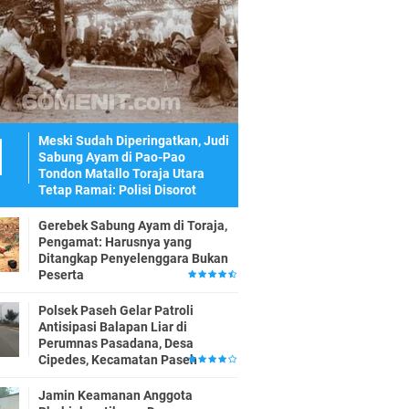
Meski Sudah Diperingatkan, Judi
Sabung Ayam di Pao-Pao
Tondon Matallo Toraja Utara
Tetap Ramai: Polisi Disorot
Gerebek Sabung Ayam di Toraja,
Pengamat: Harusnya yang
Ditangkap Penyelenggara Bukan
Peserta
Polsek Paseh Gelar Patroli
Antisipasi Balapan Liar di
Perumnas Pasadana, Desa
Cipedes, Kecamatan Paseh
Jamin Keamanan Anggota