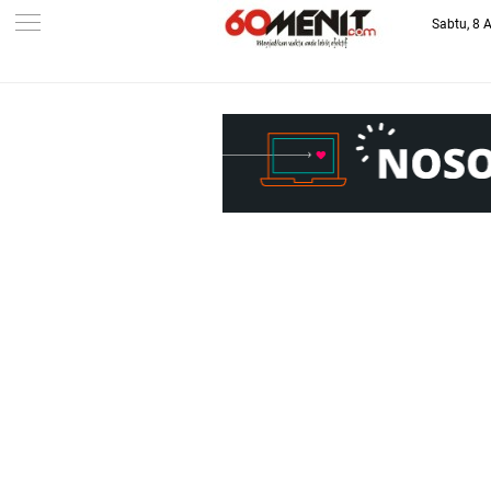
Sabtu, 8 
-->
BAROMETER JAWA BARAT