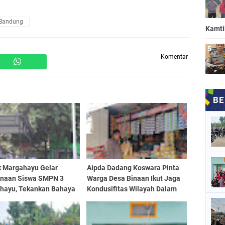
 Bandung
Kamt
Komentar
k Margahayu Gelar
Aipda Dadang Koswara Pinta
naan Siswa SMPN 3
Warga Desa Binaan Ikut Jaga
hayu, Tekankan Bahaya
Kondusifitas Wilayah Dalam
ba dan Kenakalan
Setiap Sambang
ja