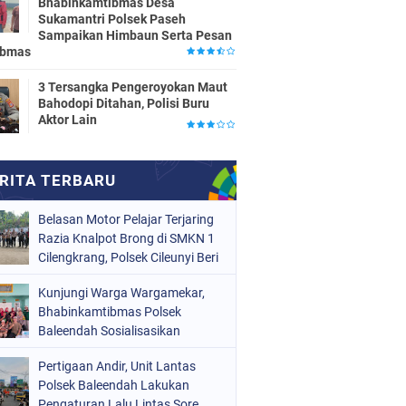
Bhabinkamtibmas Desa
Sukamantri Polsek Paseh
Sampaikan Himbaun Serta Pesan
ibmas
3 Tersangka Pengeroyokan Maut
Bahodopi Ditahan, Polisi Buru
Aktor Lain
Belasan Motor Pelajar Terjaring
Razia Knalpot Brong di SMKN 1
Cilengkrang, Polsek Cileunyi Beri
Teguran dan Edukasi
Kunjungi Warga Wargamekar,
Keselamatan Berkendara
Bhabinkamtibmas Polsek
Baleendah Sosialisasikan
Layanan 110
Pertigaan Andir, Unit Lantas
Polsek Baleendah Lakukan
Pengaturan Lalu Lintas Sore