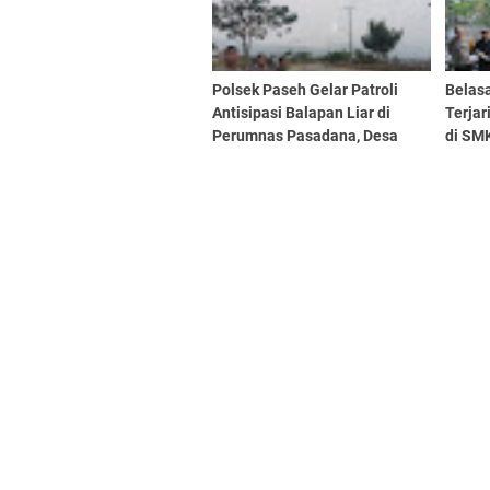
Polsek Paseh Gelar Patroli
Belasa
Antisipasi Balapan Liar di
Terjar
Perumnas Pasadana, Desa
di SMK
Cipedes, Kecamatan Paseh
Cileun
Eduka
Berke