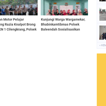
n Motor Pelajar
Kunjungi Warga Wargamekar,
ing Razia Knalpot Brong
Bhabinkamtibmas Polsek
N 1 Cilengkrang, Polsek
Baleendah Sosialisasikan
yi Beri Teguran dan
Layanan 110
si Keselamatan
ndara
« KE