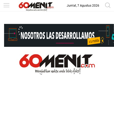
Jum'at, 7 Agustus 2026
-->
BAROMETER JAWA BARAT