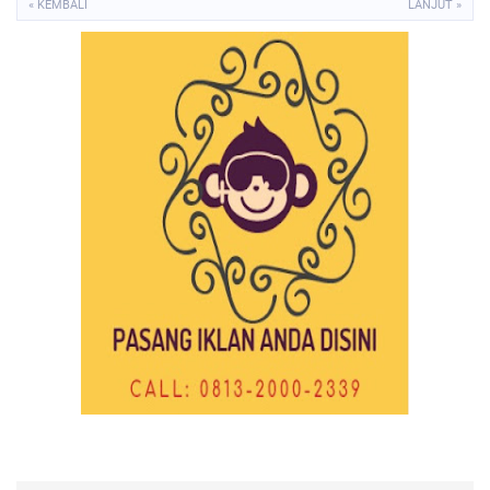
« KEMBALI
LANJUT »