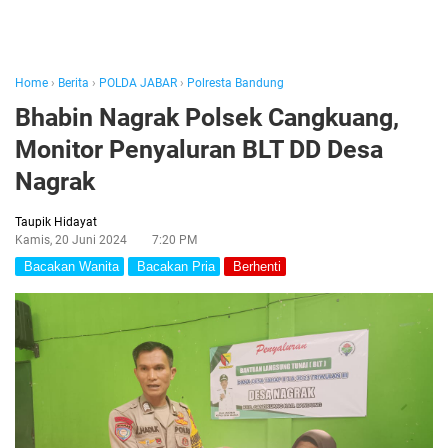
Home
›
Berita
›
POLDA JABAR
›
Polresta Bandung
Bhabin Nagrak Polsek Cangkuang,
Monitor Penyaluran BLT DD Desa
Nagrak
Taupik Hidayat
Kamis, 20 Juni 2024
7:20 PM
Bacakan Wanita
Bacakan Pria
Berhenti