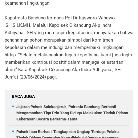
keamanan lingkungan.
Kapolresta Bandung Kombes Pol Dr Kusworo Wibowo
,SH,S.I.K,MH. Melalui Kapolsek Cikancung Akp Indra
Adhiyana., SH yang memimpin kegiatan ini, menyatakan bahwa
penanaman pohon merupakan simbol dari komitmen
kepolisian dalam melindungi dan memperbaiki lingkungan
hidup. “Selain melaksanakan tugas kepolisian, kami juga ingin
memberikan kontribusi positif dalam menjaga kelestarian
alam,” Kata Kapolsek Cikancung Akp Indra Adhiyana., SH.
Jum'at (28/06/2024) pagi.
BACA JUGA
Jajaran Polsek Solokanjeruk, Polresta Bandung, Berhasil
Mengamankan Tiga Pria Yang Diduga Melakukan Tindak Pidana
Kekerasan Secara Bersama-sama
Polsek Ibun Berhasil Tangkap dan Ungkap Terduga Pelaku
Tindak Pidana Pencurian Yang didahului Dengan Ancaman