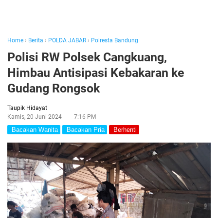
Home
›
Berita
›
POLDA JABAR
›
Polresta Bandung
Polisi RW Polsek Cangkuang,
Himbau Antisipasi Kebakaran ke
Gudang Rongsok
Taupik Hidayat
Kamis, 20 Juni 2024
7:16 PM
Bacakan Wanita
Bacakan Pria
Berhenti