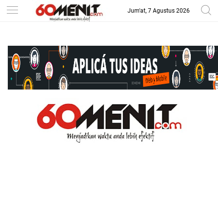
Jum'at, 7 Agustus 2026
-->
BAROMETER JAWA BARAT