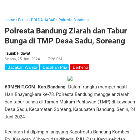
Home
›
Berita
›
POLDA JABAR
›
Polresta Bandung
Polresta Bandung Ziarah dan Tabur
Bunga di TMP Desa Sadu, Soreang
Taupik Hidayat
Selasa, 25 Juni 2024
7:28 PM
Bacakan Wanita
Bacakan Pria
Berhenti
60MENIT.COM, Kab.Bandung
- Dalam rangka memperingati
Hari Bhayangkara ke-78, Polresta Bandung menggelar ziarah
dan tabur bunga di Taman Makam Pahlawan (TMP) di kawasan
Desa Sadu, Kecamatan Soreang, Kabupaten Bandung. Senin, 24
Juni 2024.
Kegiatan ini dipimpin langsung Kapolresta Bandung Kombes
Pol Kusworo Wibowo dan dihadiri PJU, Para Kapolsek dan