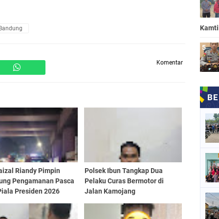
Kamt
 Bandung
Komentar
aizal Riandy Pimpin
Polsek Ibun Tangkap Dua
ung Pengamanan Pasca
Pelaku Curas Bermotor di
Piala Presiden 2026
Jalan Kamojang