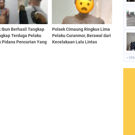
 Ibun Berhasil Tangkap
Polsek Cimaung Ringkus Lima
ngkap Terduga Pelaku
Pelaku Curanmor, Berawal dari
k Pidana Pencurian Yang
Kecelakaan Lalu Lintas
ului Dengan Ancaman
asan
« KE