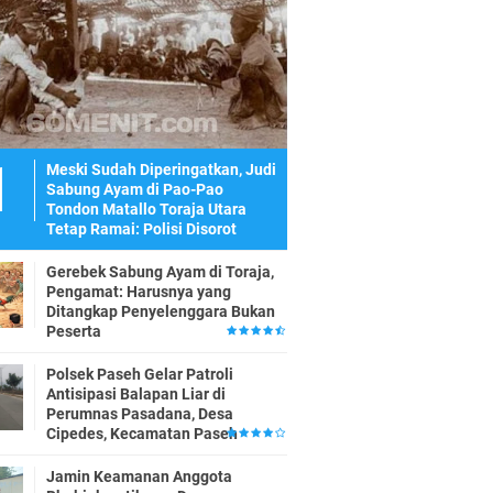
Meski Sudah Diperingatkan, Judi
Sabung Ayam di Pao-Pao
Tondon Matallo Toraja Utara
Tetap Ramai: Polisi Disorot
Gerebek Sabung Ayam di Toraja,
Pengamat: Harusnya yang
Ditangkap Penyelenggara Bukan
Peserta
Polsek Paseh Gelar Patroli
Antisipasi Balapan Liar di
Perumnas Pasadana, Desa
Cipedes, Kecamatan Paseh
Jamin Keamanan Anggota