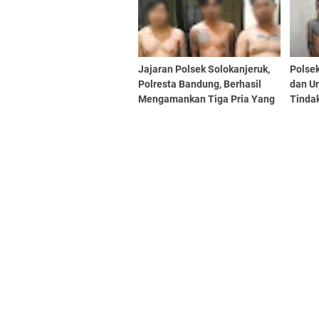
Jajaran Polsek Solokanjeruk,
Polsek
Polresta Bandung, Berhasil
dan U
Mengamankan Tiga Pria Yang
Tinda
Diduga Melakukan Tindak
didah
Pidana Kekerasan Secara
Keker
Bersama-sama