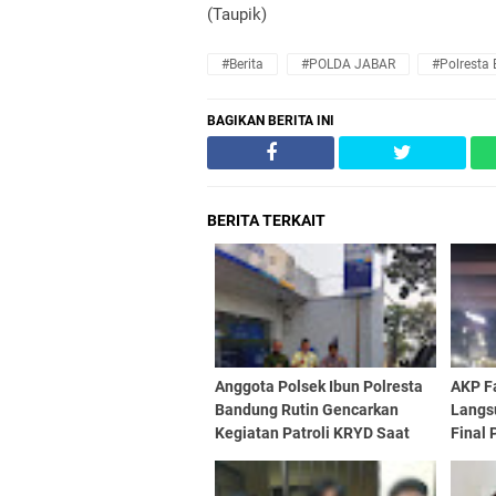
(Taupik)
#Berita
#POLDA JABAR
#Polresta
BAGIKAN BERITA INI
BERITA TERKAIT
Anggota Polsek Ibun Polresta
AKP F
Bandung Rutin Gencarkan
Langs
Kegiatan Patroli KRYD Saat
Final 
Siang Hari