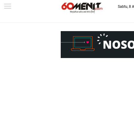
Sabtu, 8 
-->
BAROMETER JAWA BARAT