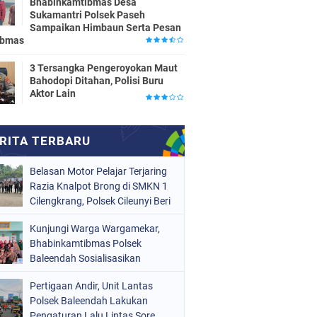
Bhabinkamtibmas Desa
Sukamantri Polsek Paseh
Sampaikan Himbaun Serta Pesan
ibmas
3 Tersangka Pengeroyokan Maut
Bahodopi Ditahan, Polisi Buru
Aktor Lain
Belasan Motor Pelajar Terjaring
Razia Knalpot Brong di SMKN 1
Cilengkrang, Polsek Cileunyi Beri
Teguran dan Edukasi
Kunjungi Warga Wargamekar,
Keselamatan Berkendara
Bhabinkamtibmas Polsek
Baleendah Sosialisasikan
Layanan 110
Pertigaan Andir, Unit Lantas
Polsek Baleendah Lakukan
Pengaturan Lalu Lintas Sore