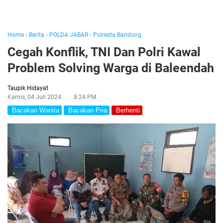
Home
›
Berita
›
POLDA JABAR
›
Polresta Bandung
Cegah Konflik, TNI Dan Polri Kawal
Problem Solving Warga di Baleendah
Taupik Hidayat
Kamis, 04 Juli 2024
8:24 PM
Bacakan Wanita
Bacakan Pria
Berhenti