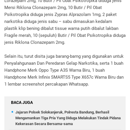
Lorazepam 2mg, 10 Butir / Pil Obat Psikotropika diduga jenis
Mersi Riklona Clonazepam 2mg, 10 Butir / Pil Obat
Psikotropika diduga jenis Zypras Alprazolam 1mg, 2 paket
narkotika diduga jenis sabu – sabu dimasukan kedalam
plastik klip bening dibalut tissue warna putih dibalut lakban
Fragile merah, 10 (sepuluh) Butir / Pil Obat Psikotropika diduga
jenis Riklona Clonazepam 2mg.
Selain itu, turut disita juga barang-barng yang digunakan untuk
Penyalahgunaan Dan Peredaran Gelap Narkotika, serta 1 buah
Handphone Merk Oppo Type A3S Warna Biru, 1 buah
Handphone Merk Infinix SMARTS5 Type X657c Warna Biru dan
1 lembar screenshot percakapan Whatsapp.
BACA JUGA
Jajaran Polsek Solokanjeruk, Polresta Bandung, Berhasil
Mengamankan Tiga Pria Yang Diduga Melakukan Tindak Pidana
Kekerasan Secara Bersama-sama