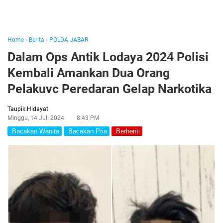
Home
›
Berita
›
POLDA JABAR
Dalam Ops Antik Lodaya 2024 Polisi
Kembali Amankan Dua Orang
Pelakuvc Peredaran Gelap Narkotika
Taupik Hidayat
Minggu, 14 Juli 2024
8:43 PM
Bacakan Wanita
Bacakan Pria
Berhenti