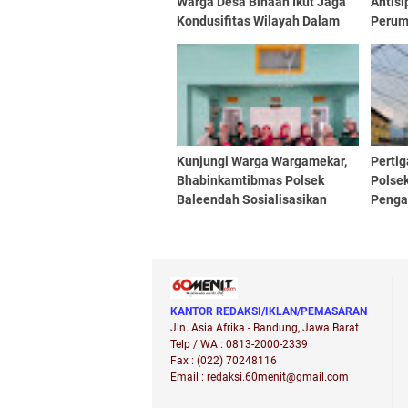
Warga Desa Binaan Ikut Jaga
Antisi
Kondusifitas Wilayah Dalam
Perum
Setiap Sambang
Ciped
Kunjungi Warga Wargamekar,
Pertig
Bhabinkamtibmas Polsek
Polse
Baleendah Sosialisasikan
Pengat
Layanan 110
KANTOR REDAKSI/IKLAN/PEMASARAN
Jln. Asia Afrika - Bandung, Jawa Barat
Telp / WA : 0813-2000-2339
Fax : (022) 70248116
Email : redaksi.60menit@gmail.com