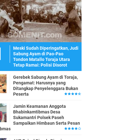
Meski Sudah Diperingatkan, Judi
Sabung Ayam di Pao-Pao
Tondon Matallo Toraja Utara
Tetap Ramai: Polisi Disorot
Gerebek Sabung Ayam di Toraja,
Pengamat: Harusnya yang
Ditangkap Penyelenggara Bukan
Peserta
Jamin Keamanan Anggota
Bhabinkamtibmas Desa
Sukamantri Polsek Paseh
Sampaikan Himbaun Serta Pesan
ibmas