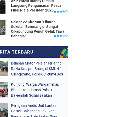
AKP Faizal Riandy Pimpin
Langsung Pengamanan Pasca
Final Piala Presiden 2026
Sektor 22 Citarum "Liburan
Sekolah Berenang di Sungai
Cikapundung Penuh Gelak Tawa
Bahagia"
Belasan Motor Pelajar Terjaring
Razia Knalpot Brong di SMKN 1
Cilengkrang, Polsek Cileunyi Beri
Teguran dan Edukasi
Kunjungi Warga Wargamekar,
Keselamatan Berkendara
Bhabinkamtibmas Polsek
Baleendah Sosialisasikan
Layanan 110
Pertigaan Andir, Unit Lantas
Polsek Baleendah Lakukan
Pengaturan Lalu Lintas Sore