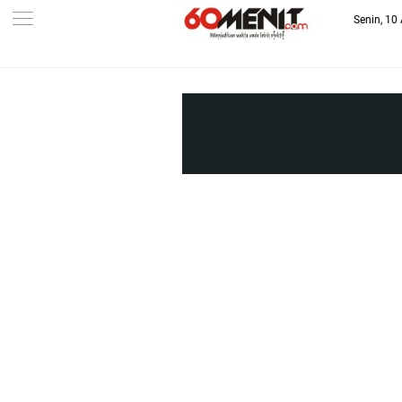
Senin, 10
-->
BAROMETER JAWA BARAT