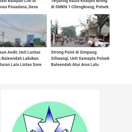
pasi Balapan Liar di
Terjaring Razia Knalpot Brong
nas Pasadana, Desa
di SMKN 1 Cilengkrang, Polsek
es, Kecamatan Paseh
Cileunyi Beri Teguran dan
Edukasi Keselamatan
Berkendara
aan Andir, Unit Lantas
Strong Point di Simpang
k Baleendah Lakukan
Siliwangi, Unit Samapta Polsek
uran Lalu Lintas Sore
Baleendah Atur Arus Lalu
Lintas