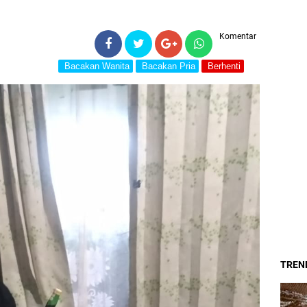
Komentar
Bacakan Wanita
Bacakan Pria
Berhenti
TREND