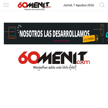
Jum'at, 7 Agustus 2026
-->
BAROMETER JAWA BARAT