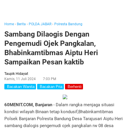
Home
›
Berita
›
POLDA JABAR
›
Polresta Bandung
Sambang Dilaogis Dengan
Pengemudi Ojek Pangkalan,
Bhabinkamtibmas Aiptu Heri
Sampaikan Pesan kaktib
Taupik Hidayat
Kamis, 11 Juli 2024
7:03 PM
Bacakan Wanita
Bacakan Pria
Berhenti
60MENIT.COM, Banjaran
- Dalam rangka menjaga situasi
kondisi wilayah Binaan tetap kondusif,Bhabinkamtibmas
Polsek Banjaran Polresta Bandung Desa Tarajusari Aiptu Heri
sambang dialogis pengemudi ojek pangkalan rw 08 desa