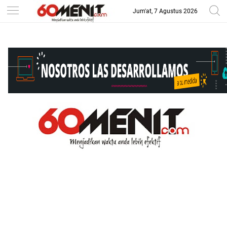
Jum'at, 7 Agustus 2026
-->
BAROMETER JAWA BARAT