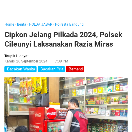
Home
›
Berita
›
POLDA JABAR
›
Polresta Bandung
Cipkon Jelang Pilkada 2024, Polsek
Cileunyi Laksanakan Razia Miras
Taupik Hidayat
Kamis, 26 September 2024
7:08 PM
Bacakan Wanita
Bacakan Pria
Berhenti