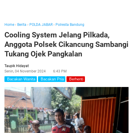
Home
›
Berita
›
POLDA JABAR
›
Polresta Bandung
Cooling System Jelang Pilkada,
Anggota Polsek Cikancung Sambangi
Tukang Ojek Pangkalan
Taupik Hidayat
Senin, 04 November 2024
6:43 PM
Bacakan Wanita
Bacakan Pria
Berhenti