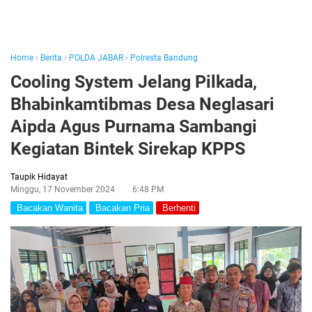
Home
›
Berita
›
POLDA JABAR
›
Polresta Bandung
Cooling System Jelang Pilkada,
Bhabinkamtibmas Desa Neglasari
Aipda Agus Purnama Sambangi
Kegiatan Bintek Sirekap KPPS
Taupik Hidayat
Minggu, 17 November 2024
6:48 PM
Bacakan Wanita
Bacakan Pria
Berhenti