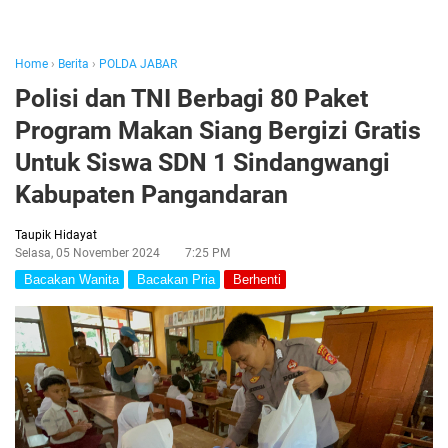
Home
›
Berita
›
POLDA JABAR
Polisi dan TNI Berbagi 80 Paket
Program Makan Siang Bergizi Gratis
Untuk Siswa SDN 1 Sindangwangi
Kabupaten Pangandaran
Taupik Hidayat
Selasa, 05 November 2024
7:25 PM
Bacakan Wanita
Bacakan Pria
Berhenti