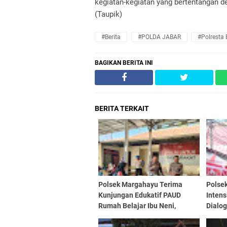
kegiatan-kegiatan yang bertentangan d
(Taupik)
#Berita
#POLDA JABAR
#Polresta
BAGIKAN BERITA INI
BERITA TERKAIT
Polsek Margahayu Terima
Polse
Kunjungan Edukatif PAUD
Intens
Rumah Belajar Ibu Neni,
Dialog
Kenalkan Tugas Polisi kepada
Cegah