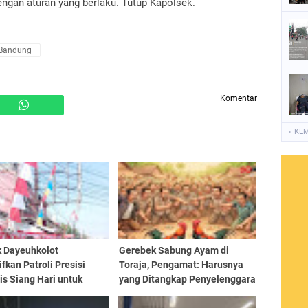
engan aturan yang berlaku. Tutup Kapolsek.
 Bandung
Komentar
« KE
k Dayeuhkolot
Gerebek Sabung Ayam di
ifkan Patroli Presisi
Toraja, Pengamat: Harusnya
is Siang Hari untuk
yang Ditangkap Penyelenggara
 Gangguan Kamtibmas
Bukan Peserta