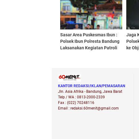
Anak Sejak Dini
Sasar Area Puskesmas Ibun :
Jaga 
Polsek Ibun Polresta Bandung
Polsek
Laksanakan Kegiatan Patroli
ke Obj
KRYD Setiap Malam Hari
Perba
KANTOR REDAKSI/IKLAN/PEMASARAN
Jln. Asia Afrika - Bandung, Jawa Barat
Telp / WA : 0813-2000-2339
Fax : (022) 70248116
Email : redaksi.60menit@gmail.com