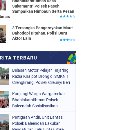
Bhabinkamtibmas Desa
Sukamantri Polsek Paseh
Sampaikan Himbaun Serta Pesan
ibmas
3 Tersangka Pengeroyokan Maut
Bahodopi Ditahan, Polisi Buru
Aktor Lain
Belasan Motor Pelajar Terjaring
Razia Knalpot Brong di SMKN 1
Cilengkrang, Polsek Cileunyi Beri
Teguran dan Edukasi
Kunjungi Warga Wargamekar,
Keselamatan Berkendara
Bhabinkamtibmas Polsek
Baleendah Sosialisasikan
Layanan 110
Pertigaan Andir, Unit Lantas
Polsek Baleendah Lakukan
Pengaturan Lalu Lintas Sore