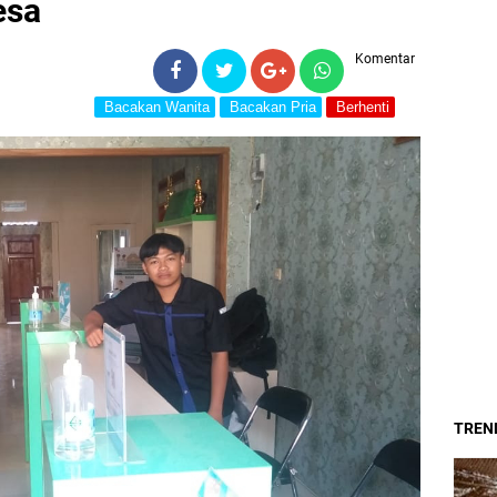
esa
Komentar
Bacakan Wanita
Bacakan Pria
Berhenti
TREND