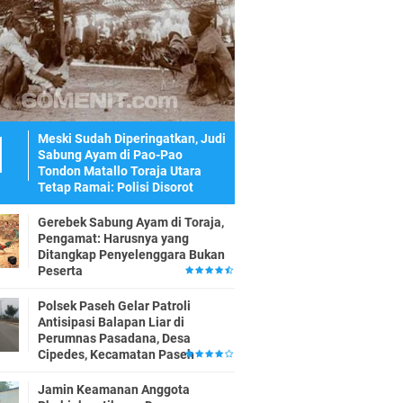
Meski Sudah Diperingatkan, Judi
Sabung Ayam di Pao-Pao
Tondon Matallo Toraja Utara
Tetap Ramai: Polisi Disorot
Gerebek Sabung Ayam di Toraja,
Pengamat: Harusnya yang
Ditangkap Penyelenggara Bukan
Peserta
Polsek Paseh Gelar Patroli
Antisipasi Balapan Liar di
Perumnas Pasadana, Desa
Cipedes, Kecamatan Paseh
Jamin Keamanan Anggota