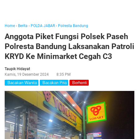
Home
›
Berita
›
POLDA JABAR
›
Polresta Bandung
Anggota Piket Fungsi Polsek Paseh
Polresta Bandung Laksanakan Patroli
KRYD Ke Minimarket Cegah C3
Taupik Hidayat
Kamis, 19 Desember 2024
8:35 PM
Bacakan Wanita
Bacakan Pria
Berhenti