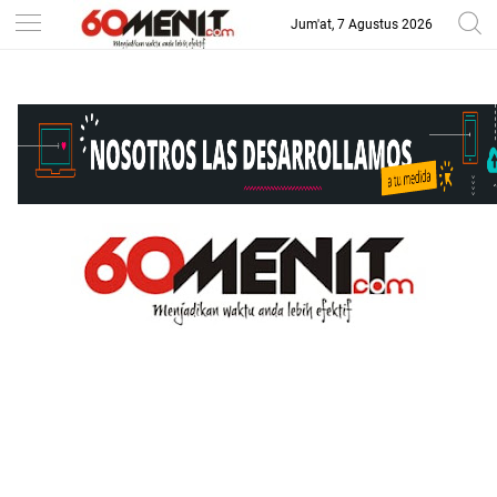
Jum'at, 7 Agustus 2026
-->
BAROMETER JAWA BARAT