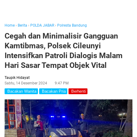
Home
›
Berita
›
POLDA JABAR
›
Polresta Bandung
Cegah dan Minimalisir Gangguan
Kamtibmas, Polsek Cileunyi
Intensifkan Patroli Dialogis Malam
Hari Sasar Tempat Objek Vital
Taupik Hidayat
Sabtu, 14 Desember 2024
9:47 PM
Bacakan Wanita
Bacakan Pria
Berhenti