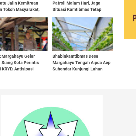
atu Jalin Kemitraan
Patroli Malam Hari, Jaga
n Tokoh Masyarakat,
Situasi Kamtibmas Tetap
at Kamtibmas di
Kondusif di Wilayah Hukum
ungan
Polsek Soreang
k Margahayu Gelar
Bhabinkamtibmas Desa
i Siang Kota Perintis
Margahayu Tengah Aipda Aep
i KRYD, Antisipasi
Suhendar Kunjungi Lahan
uan Kamtibmas di
Hidroponik, Dukung
ah Sukamenak dan
Swasembada Pangan dan
man
Penghijauan Lingkungan