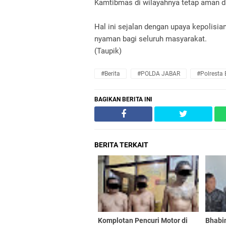
Kamtibmas di wilayahnya tetap aman d
Hal ini sejalan dengan upaya kepolisi
nyaman bagi seluruh masyarakat.
(Taupik)
#Berita
#POLDA JABAR
#Polresta
BAGIKAN BERITA INI
BERITA TERKAIT
Komplotan Pencuri Motor di
Bhabi