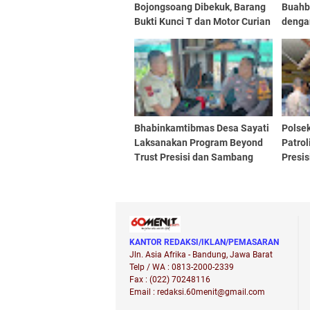
Bojongsoang Dibekuk, Barang
Buahb
Bukti Kunci T dan Motor Curian
denga
Diamankan
Perku
Lingk
Bhabinkamtibmas Desa Sayati
Polse
Laksanakan Program Beyond
Patrol
Trust Presisi dan Sambang
Presis
Kamtibmas ke PT. Adira
Gangg
Wilay
Sulae
KANTOR REDAKSI/IKLAN/PEMASARAN
Jln. Asia Afrika - Bandung, Jawa Barat
Telp / WA : 0813-2000-2339
Fax : (022) 70248116
Email : redaksi.60menit@gmail.com