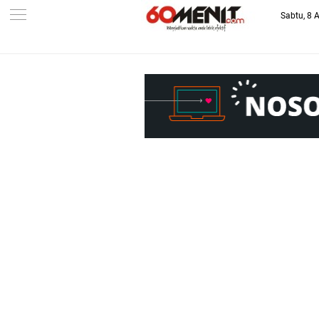
Sabtu, 8 
-->
BAROMETER JAWA BARAT