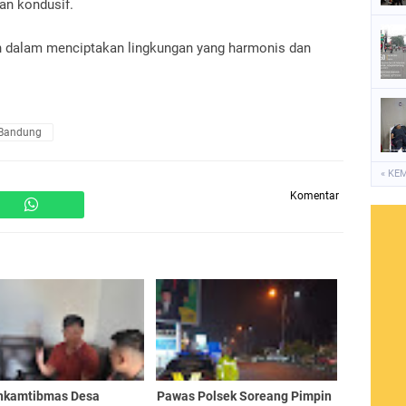
an kondusif.
an dalam menciptakan lingkungan yang harmonis dan
 Bandung
« KE
Komentar
nkamtibmas Desa
Pawas Polsek Soreang Pimpin