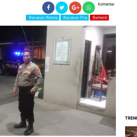
Komentar
Bacakan Wanita
Bacakan Pria
Berhenti
TREND