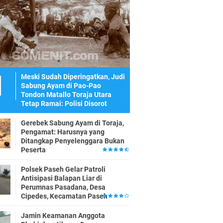
Meski Sudah Diperingatkan, Judi
Sabung Ayam di Pao-Pao
Tondon Matallo Toraja Utara
Tetap Ramai: Polisi Disorot
Gerebek Sabung Ayam di Toraja,
Pengamat: Harusnya yang
Ditangkap Penyelenggara Bukan
Peserta
Polsek Paseh Gelar Patroli
Antisipasi Balapan Liar di
Perumnas Pasadana, Desa
Cipedes, Kecamatan Paseh
Jamin Keamanan Anggota