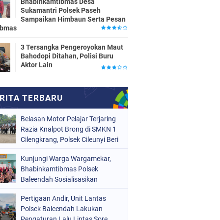
Bhabinkamtibmas Desa
Sukamantri Polsek Paseh
Sampaikan Himbaun Serta Pesan
ibmas
3 Tersangka Pengeroyokan Maut
Bahodopi Ditahan, Polisi Buru
Aktor Lain
Belasan Motor Pelajar Terjaring
Razia Knalpot Brong di SMKN 1
Cilengkrang, Polsek Cileunyi Beri
Teguran dan Edukasi
Kunjungi Warga Wargamekar,
Keselamatan Berkendara
Bhabinkamtibmas Polsek
Baleendah Sosialisasikan
Layanan 110
Pertigaan Andir, Unit Lantas
Polsek Baleendah Lakukan
Pengaturan Lalu Lintas Sore