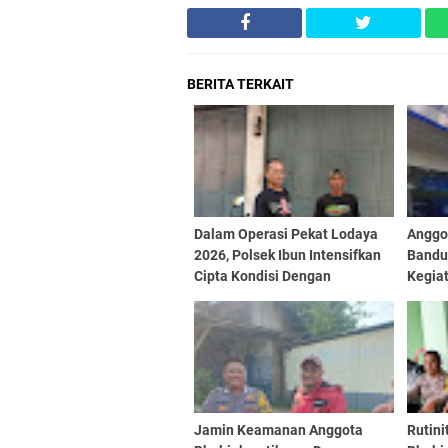
BERITA TERKAIT
Dalam Operasi Pekat Lodaya
Anggot
2026, Polsek Ibun Intensifkan
Bandu
Cipta Kondisi Dengan
Kegiat
Mendatangi Kios Jamu dan
Siang 
Beri Pembinaan Kepada Jukir
Jamin Keamanan Anggota
Rutini