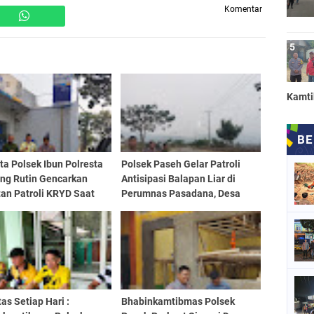
Komentar
Kamt
a Polsek Ibun Polresta
Polsek Paseh Gelar Patroli
ng Rutin Gencarkan
Antisipasi Balapan Liar di
an Patroli KRYD Saat
Perumnas Pasadana, Desa
Hari
Cipedes, Kecamatan Paseh
tas Setiap Hari :
Bhabinkamtibmas Polsek