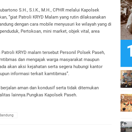
bartono S.H., S.I.K., M.H., CPHR melalui Kapolsek
n, “giat Patroli KRYD Malam yang rutin dilaksanakan
Bandung dengan cara mobile menyusuri ke wilayah yang di
enduduk, Pertokoan, mini market, objek vital, area
Patroli KRYD malam tersebut Personil Polsek Paseh,
kamtibmas dan mengajak warga masyarakat maupun
da akan aksi kejahatan serta segera hubungi kantor
taupun informasi terkait kamtibmas”.
 berjalan aman dan kondusif serta tidak ditemukan
alitas lainnya.Pungkas Kapolsek Paseh.
 Bandung