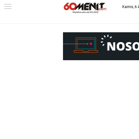
Kamis, 6 
-->
BAROMETER JAWA BARAT