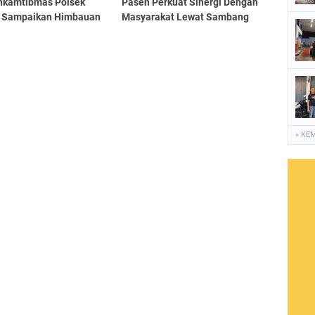
nkamtibmas Polsek
Paseh Perkuat Sinergi Dengan
 Sampaikan Himbauan
Masyarakat Lewat Sambang
bmas Kepada Warga
Kamtibmas di Desa
rakat Saat Sambang
Sukamantri
« KE