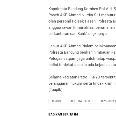
Kapolresta Bandung Kombes Pol Aldi Su
Paseh AKP Ahmad Nurdin S.H menuturka
oleh personil Polsek Paseh, Polresta 
anggap rawan kriminalitas, perumahan p
perkantoran dan Bank”.ungkapnya.
Lanjut AKP Ahmad “dalam pelaksanaan 
Polresta Bandung berikan himbauan 
Petugas satpam jaga untuk tetap waspa
polisi terdekat apabila ada kejadian a
Selama kegiatan Patroli KRYD tersebut
pelanggaran hukum serta tindak krimin
(Taupik)
#Berita
#POLDA JABAR
#Polresta
BAGIKAN BERITA INI