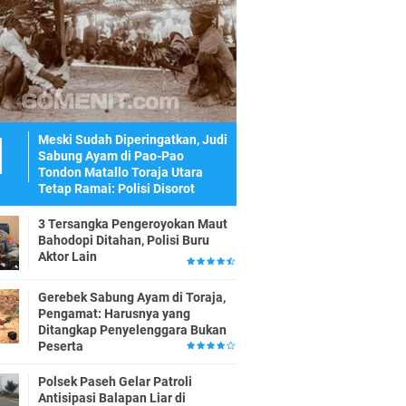
Meski Sudah Diperingatkan, Judi
Sabung Ayam di Pao-Pao
Tondon Matallo Toraja Utara
Tetap Ramai: Polisi Disorot
3 Tersangka Pengeroyokan Maut
Bahodopi Ditahan, Polisi Buru
Aktor Lain
Gerebek Sabung Ayam di Toraja,
Pengamat: Harusnya yang
Ditangkap Penyelenggara Bukan
Peserta
Polsek Paseh Gelar Patroli
Antisipasi Balapan Liar di