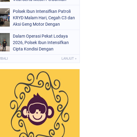
Polsek Ibun Intensifkan Patroli
KRYD Malam Hari, Cegah C3 dan
Aksi Geng Motor Dengan
Mendatangi Area SPBU
Dalam Operasi Pekat Lodaya
2026, Polsek Ibun Intensifkan
Cipta Kondisi Dengan
Mendatangi Kios Jamu dan Beri
MBALI
LANJUT »
Pembinaan Kepada Jukir