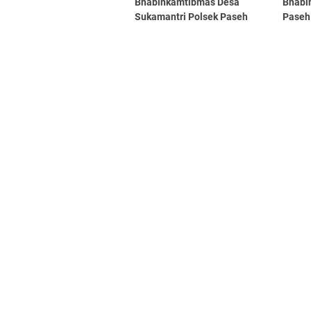
Bhabinkamtibmas Desa
Bhabi
Sukamantri Polsek Paseh
Paseh
Sampaikan Himbaun Serta
Kamti
Pesan Kamtibmas
Masya