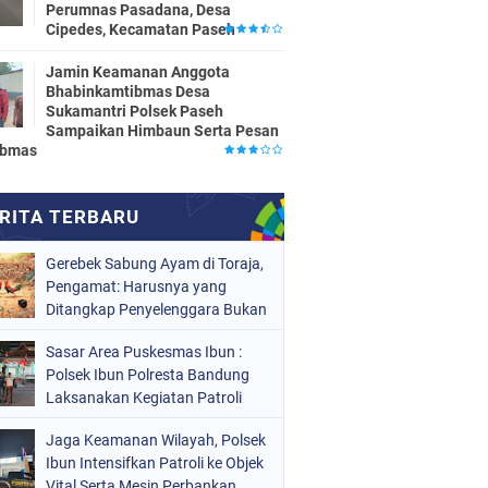
Perumnas Pasadana, Desa
Cipedes, Kecamatan Paseh
Jamin Keamanan Anggota
Bhabinkamtibmas Desa
Sukamantri Polsek Paseh
Sampaikan Himbaun Serta Pesan
ibmas
Gerebek Sabung Ayam di Toraja,
Pengamat: Harusnya yang
Ditangkap Penyelenggara Bukan
Peserta
Sasar Area Puskesmas Ibun :
Polsek Ibun Polresta Bandung
Laksanakan Kegiatan Patroli
KRYD Setiap Malam Hari
Jaga Keamanan Wilayah, Polsek
Ibun Intensifkan Patroli ke Objek
Vital Serta Mesin Perbankan