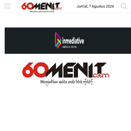
Jum'at, 7 Agustus 2026
-->
BAROMETER JAWA BARAT