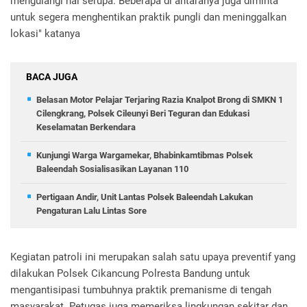
mengulangi hal serupa. Beberapa di antaranya juga diminta
untuk segera menghentikan praktik pungli dan meninggalkan
lokasi" katanya
BACA JUGA
Belasan Motor Pelajar Terjaring Razia Knalpot Brong di SMKN 1
Cilengkrang, Polsek Cileunyi Beri Teguran dan Edukasi
Keselamatan Berkendara
Kunjungi Warga Wargamekar, Bhabinkamtibmas Polsek
Baleendah Sosialisasikan Layanan 110
Pertigaan Andir, Unit Lantas Polsek Baleendah Lakukan
Pengaturan Lalu Lintas Sore
Kegiatan patroli ini merupakan salah satu upaya preventif yang
dilakukan Polsek Cikancung Polresta Bandung untuk
mengantisipasi tumbuhnya praktik premanisme di tengah
masyarakat. Petugas juga memeriksa lingkungan sekitar dan