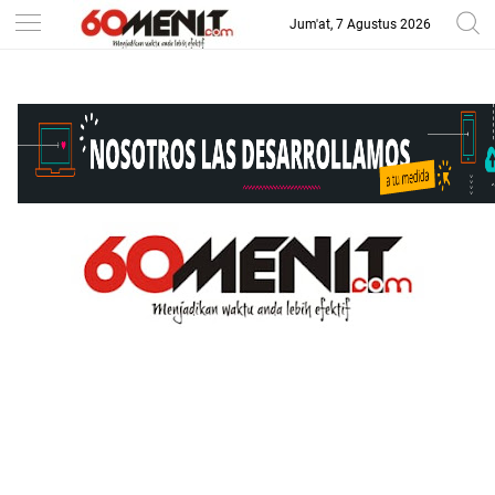
Jum'at, 7 Agustus 2026
-->
BAROMETER JAWA BARAT