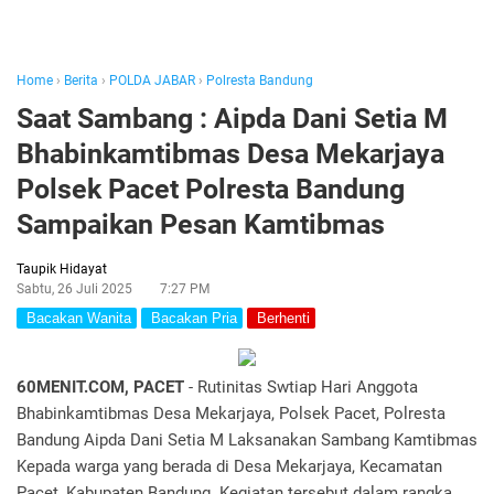
Home
›
Berita
›
POLDA JABAR
›
Polresta Bandung
Saat Sambang : Aipda Dani Setia M
Bhabinkamtibmas Desa Mekarjaya
Polsek Pacet Polresta Bandung
Sampaikan Pesan Kamtibmas
Taupik Hidayat
Sabtu, 26 Juli 2025
7:27 PM
Bacakan Wanita
Bacakan Pria
Berhenti
60MENIT.COM, PACET
- Rutinitas Swtiap Hari Anggota
Bhabinkamtibmas Desa Mekarjaya, Polsek Pacet, Polresta
Bandung Aipda Dani Setia M Laksanakan Sambang Kamtibmas
Kepada warga yang berada di Desa Mekarjaya, Kecamatan
Pacet, Kabupaten Bandung. Kegiatan tersebut dalam rangka