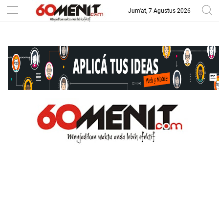
Jum'at, 7 Agustus 2026
-->
BAROMETER JAWA BARAT