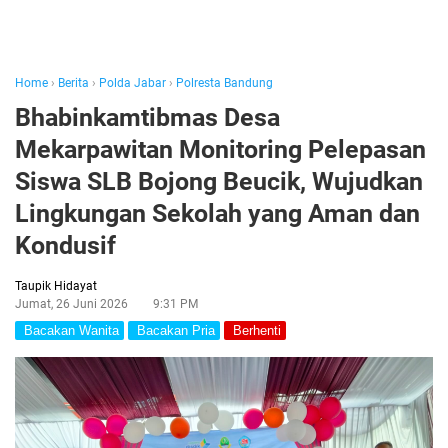
Home
›
Berita
›
Polda Jabar
›
Polresta Bandung
Bhabinkamtibmas Desa
Mekarpawitan Monitoring Pelepasan
Siswa SLB Bojong Beucik, Wujudkan
Lingkungan Sekolah yang Aman dan
Kondusif
Taupik Hidayat
Jumat, 26 Juni 2026
9:31 PM
Bacakan Wanita
Bacakan Pria
Berhenti