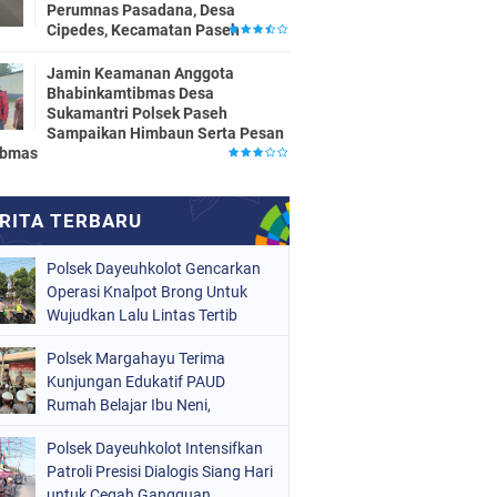
Perumnas Pasadana, Desa
Cipedes, Kecamatan Paseh
Jamin Keamanan Anggota
Bhabinkamtibmas Desa
Sukamantri Polsek Paseh
Sampaikan Himbaun Serta Pesan
ibmas
Polsek Dayeuhkolot Gencarkan
Operasi Knalpot Brong Untuk
Wujudkan Lalu Lintas Tertib
Polsek Margahayu Terima
Kunjungan Edukatif PAUD
Rumah Belajar Ibu Neni,
Kenalkan Tugas Polisi kepada
Polsek Dayeuhkolot Intensifkan
Anak Sejak Dini
Patroli Presisi Dialogis Siang Hari
untuk Cegah Gangguan