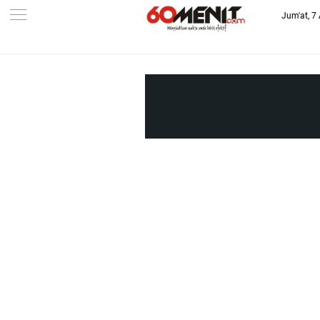
Jum'at, 7
-->
BAROMETER JAWA BARAT