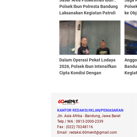
Sasar Area Puskesmas Ibun :
Jaga 
Polsek Ibun Polresta Bandung
Polsek
Laksanakan Kegiatan Patroli
ke Obj
KRYD Setiap Malam Hari
Perba
Dalam Operasi Pekat Lodaya
Anggot
2026, Polsek Ibun Intensifkan
Bandu
Cipta Kondisi Dengan
Kegiat
Mendatangi Kios Jamu dan
Siang 
Beri Pembinaan Kepada Jukir
KANTOR REDAKSI/IKLAN/PEMASARAN
Jln. Asia Afrika - Bandung, Jawa Barat
Telp / WA : 0813-2000-2339
Fax : (022) 70248116
Email : redaksi.60menit@gmail.com