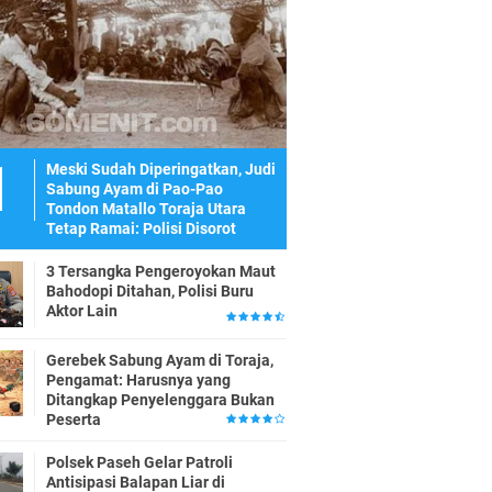
Meski Sudah Diperingatkan, Judi
Sabung Ayam di Pao-Pao
Tondon Matallo Toraja Utara
Tetap Ramai: Polisi Disorot
3 Tersangka Pengeroyokan Maut
Bahodopi Ditahan, Polisi Buru
Aktor Lain
Gerebek Sabung Ayam di Toraja,
Pengamat: Harusnya yang
Ditangkap Penyelenggara Bukan
Peserta
Polsek Paseh Gelar Patroli
Antisipasi Balapan Liar di