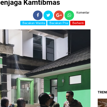
Menjaga Kamtibmas
Komentar
Bacakan Wanita
Bacakan Pria
Berhenti
TREND