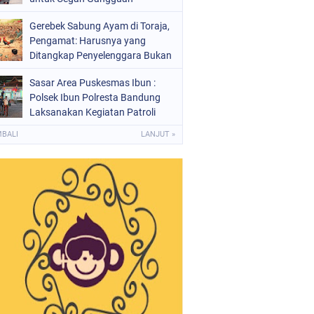
Kamtibmas
Gerebek Sabung Ayam di Toraja,
Pengamat: Harusnya yang
Ditangkap Penyelenggara Bukan
Peserta
Sasar Area Puskesmas Ibun :
Polsek Ibun Polresta Bandung
Laksanakan Kegiatan Patroli
KRYD Setiap Malam Hari
MBALI
LANJUT »