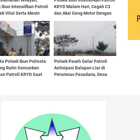
Keamanan Wilayah,
Polsek Ibun Intensifkan Patroli
 Ibun Intensifkan Patroli
KRYD Malam Hari, Cegah C3
ek Vital Serta Mesin
dan Aksi Geng Motor Dengan
nkan
Mendatangi Area SPBU
a Polsek Ibun Polresta
Polsek Paseh Gelar Patroli
ng Rutin Gencarkan
Antisipasi Balapan Liar di
an Patroli KRYD Saat
Perumnas Pasadana, Desa
Hari
Cipedes, Kecamatan Paseh