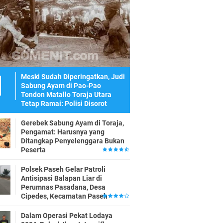
Meski Sudah Diperingatkan, Judi
Sabung Ayam di Pao-Pao
Tondon Matallo Toraja Utara
Tetap Ramai: Polisi Disorot
Gerebek Sabung Ayam di Toraja,
Pengamat: Harusnya yang
Ditangkap Penyelenggara Bukan
Peserta
Polsek Paseh Gelar Patroli
Antisipasi Balapan Liar di
Perumnas Pasadana, Desa
Cipedes, Kecamatan Paseh
Dalam Operasi Pekat Lodaya