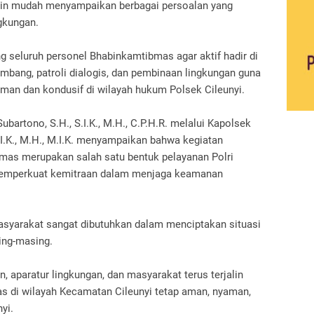
kin mudah menyampaikan berbagai persoalan yang
gkungan.
g seluruh personel Bhabinkamtibmas agar aktif hadir di
mbang, patroli dialogis, dan pembinaan lingkungan guna
man dan kondusif di wilayah hukum Polsek Cileunyi.
bartono, S.H., S.I.K., M.H., C.P.H.R. melalui Kapolsek
S.I.K., M.H., M.I.K. menyampaikan bahwa kegiatan
as merupakan salah satu bentuk pelayanan Polri
memperkuat kemitraan dalam menjaga keamanan
masyarakat sangat dibutuhkan dalam menciptakan situasi
ing-masing.
n, aparatur lingkungan, dan masyarakat terus terjalin
s di wilayah Kecamatan Cileunyi tetap aman, nyaman,
yi.