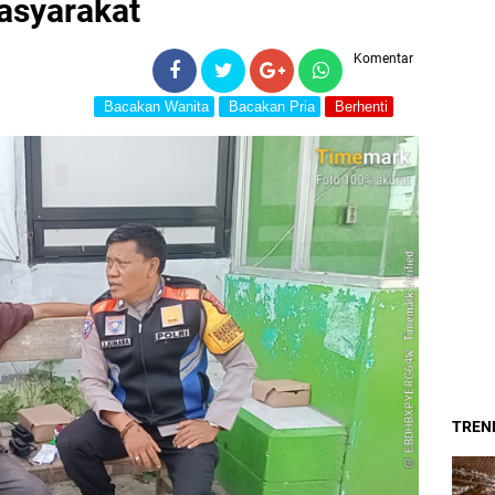
asyarakat
Komentar
Bacakan Wanita
Bacakan Pria
Berhenti
TREND