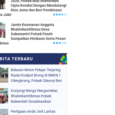
2026, Polsek Ibun Intensifkan
Cipta Kondisi Dengan Mendatangi
Kios Jamu dan Beri Pembinaan
a Jukir
Jamin Keamanan Anggota
Bhabinkamtibmas Desa
Sukamantri Polsek Paseh
Sampaikan Himbaun Serta Pesan
ibmas
Belasan Motor Pelajar Terjaring
Razia Knalpot Brong di SMKN 1
Cilengkrang, Polsek Cileunyi Beri
Teguran dan Edukasi
Kunjungi Warga Wargamekar,
Keselamatan Berkendara
Bhabinkamtibmas Polsek
Baleendah Sosialisasikan
Layanan 110
Pertigaan Andir, Unit Lantas