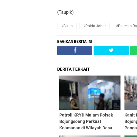
(Taupik)
#Berita
#Polda Jabar
#Polresta B
BAGIKAN BERITA INI
BERITA TERKAIT
Patroli KRYD Malam Polsek
Kanit
Bojongsoang Perkuat
Bojon
Keamanan di Wilayah Desa
Penga
Lengkong
Pagi H