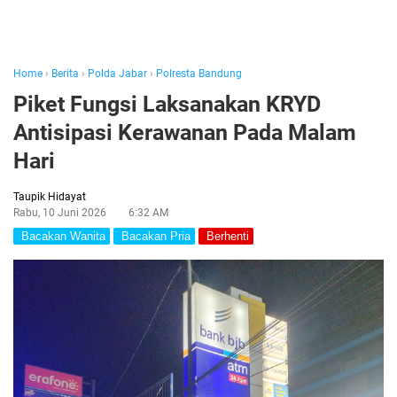
Home
›
Berita
›
Polda Jabar
›
Polresta Bandung
Piket Fungsi Laksanakan KRYD
Antisipasi Kerawanan Pada Malam
Hari
Taupik Hidayat
Rabu, 10 Juni 2026
6:32 AM
Bacakan Wanita
Bacakan Pria
Berhenti