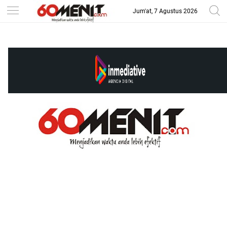
Jum'at, 7 Agustus 2026
-->
BAROMETER JAWA BARAT