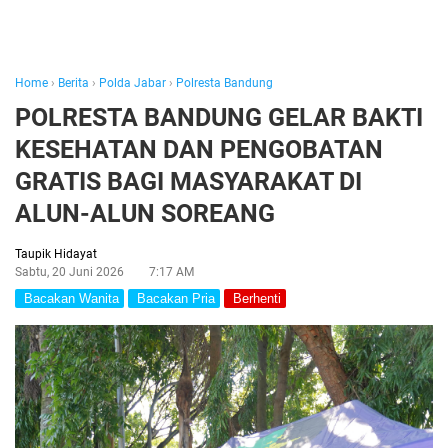
Home
›
Berita
›
Polda Jabar
›
Polresta Bandung
POLRESTA BANDUNG GELAR BAKTI
KESEHATAN DAN PENGOBATAN
GRATIS BAGI MASYARAKAT DI
ALUN-ALUN SOREANG
Taupik Hidayat
Sabtu, 20 Juni 2026
7:17 AM
Bacakan Wanita
Bacakan Pria
Berhenti