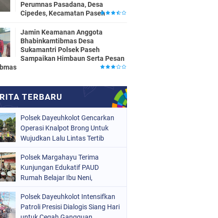
Perumnas Pasadana, Desa
Cipedes, Kecamatan Paseh
Jamin Keamanan Anggota
Bhabinkamtibmas Desa
Sukamantri Polsek Paseh
Sampaikan Himbaun Serta Pesan
ibmas
Polsek Dayeuhkolot Gencarkan
Operasi Knalpot Brong Untuk
Wujudkan Lalu Lintas Tertib
Polsek Margahayu Terima
Kunjungan Edukatif PAUD
Rumah Belajar Ibu Neni,
Kenalkan Tugas Polisi kepada
Polsek Dayeuhkolot Intensifkan
Anak Sejak Dini
Patroli Presisi Dialogis Siang Hari
untuk Cegah Gangguan