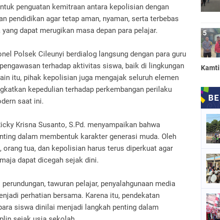
entuk penguatan kemitraan antara kepolisian dengan
n pendidikan agar tetap aman, nyaman, serta terbebas
a yang dapat merugikan masa depan para pelajar.
el Polsek Cileunyi berdialog langsung dengan para guru
pengawasan terhadap aktivitas siswa, baik di lingkungan
Kamt
lain itu, pihak kepolisian juga mengajak seluruh elemen
gkatkan kepedulian terhadap perkembangan perilaku
dern saat ini.
 Ricky Krisna Susanto, S.Pd. menyampaikan bahwa
enting dalam membentuk karakter generasi muda. Oleh
, orang tua, dan kepolisian harus terus diperkuat agar
maja dapat dicegah sejak dini.
i perundungan, tawuran pelajar, penyalahgunaan media
enjadi perhatian bersama. Karena itu, pendekatan
ara siswa dinilai menjadi langkah penting dalam
in sejak usia sekolah.