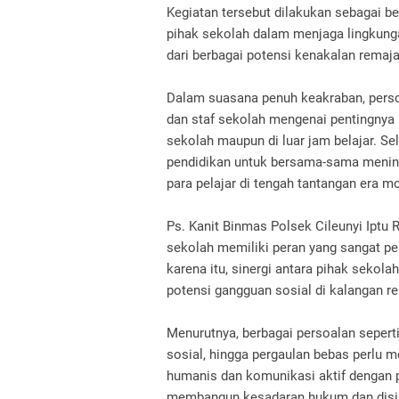
Kegiatan tersebut dilakukan sebagai b
pihak sekolah dalam menjaga lingkunga
dari berbagai potensi kenakalan remaj
Dalam suasana penuh keakraban, person
dan staf sekolah mengenai pentingnya 
sekolah maupun di luar jam belajar. Se
pendidikan untuk bersama-sama menin
para pelajar di tengah tantangan era mo
Ps. Kanit Binmas Polsek Cileunyi Iptu
sekolah memiliki peran yang sangat p
karena itu, sinergi antara pihak sekolah
potensi gangguan sosial di kalangan re
Menurutnya, berbagai persoalan sepert
sosial, hingga pergaulan bebas perlu m
humanis dan komunikasi aktif dengan p
membangun kesadaran hukum dan disipl