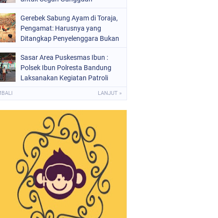
Kamtibmas
Gerebek Sabung Ayam di Toraja,
Pengamat: Harusnya yang
Ditangkap Penyelenggara Bukan
Peserta
Sasar Area Puskesmas Ibun :
Polsek Ibun Polresta Bandung
Laksanakan Kegiatan Patroli
KRYD Setiap Malam Hari
MBALI
LANJUT »