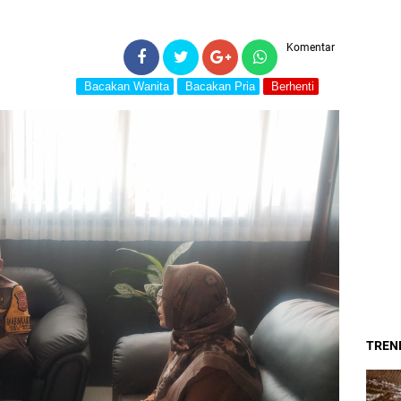
Komentar
Bacakan Wanita
Bacakan Pria
Berhenti
TREND