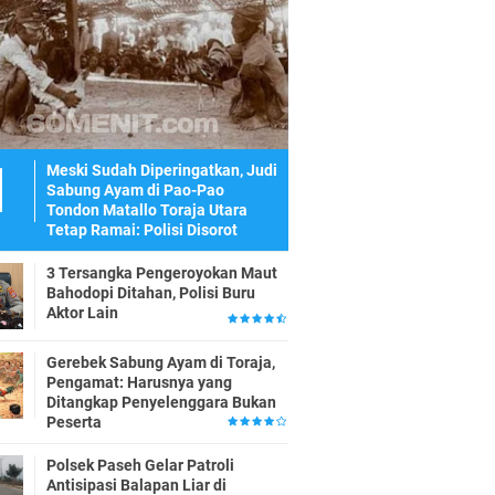
Meski Sudah Diperingatkan, Judi
Sabung Ayam di Pao-Pao
Tondon Matallo Toraja Utara
Tetap Ramai: Polisi Disorot
3 Tersangka Pengeroyokan Maut
Bahodopi Ditahan, Polisi Buru
Aktor Lain
Gerebek Sabung Ayam di Toraja,
Pengamat: Harusnya yang
Ditangkap Penyelenggara Bukan
Peserta
Polsek Paseh Gelar Patroli
Antisipasi Balapan Liar di