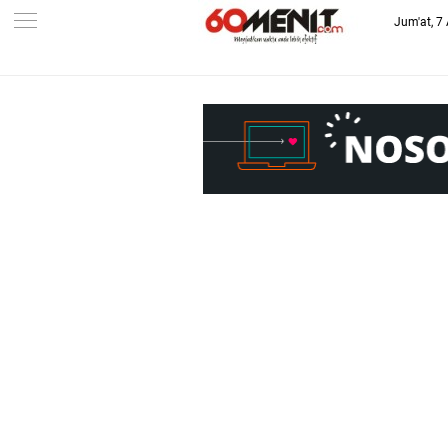
Jum'at, 7
-->
BAROMETER JAWA BARAT