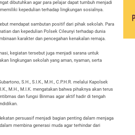
angat dibutuhkan agar para pelajar dapat tumbuh menjadi
n memiliki kepedulian terhadap lingkungan sosialnya.
ebut mendapat sambutan positif dari pihak sekolah. Para
atian dan kepedulian Polsek Cileunyi terhadap dunia
mbinaan karakter dan pencegahan kenakalan remaja.
asi, kegiatan tersebut juga menjadi sarana untuk
kan lingkungan sekolah yang aman, nyaman, serta
bartono, S.H., S.I.K., M.H., C.P.H.R. melalui Kapolsek
S.I.K., M.H., M.I.K. mengatakan bahwa pihaknya akan terus
ibmas dan fungsi Binmas agar aktif hadir di tengah
ndidikan.
dekatan persuasif menjadi bagian penting dalam menjaga
 dalam membina generasi muda agar terhindar dari