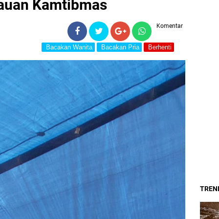
bauan Kamtibmas
Komentar
Bacakan Wanita
Bacakan Pria
Berhenti
TREND