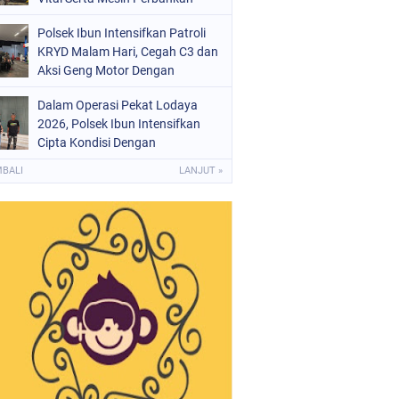
Polsek Ibun Intensifkan Patroli
KRYD Malam Hari, Cegah C3 dan
Aksi Geng Motor Dengan
Mendatangi Area SPBU
Dalam Operasi Pekat Lodaya
2026, Polsek Ibun Intensifkan
Cipta Kondisi Dengan
Mendatangi Kios Jamu dan Beri
MBALI
LANJUT »
Pembinaan Kepada Jukir