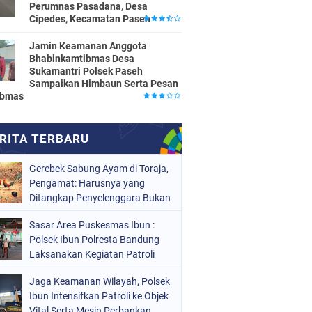
Perumnas Pasadana, Desa
Cipedes, Kecamatan Paseh
Jamin Keamanan Anggota
Bhabinkamtibmas Desa
Sukamantri Polsek Paseh
Sampaikan Himbaun Serta Pesan
ibmas
Gerebek Sabung Ayam di Toraja,
Pengamat: Harusnya yang
Ditangkap Penyelenggara Bukan
Peserta
Sasar Area Puskesmas Ibun :
Polsek Ibun Polresta Bandung
Laksanakan Kegiatan Patroli
KRYD Setiap Malam Hari
Jaga Keamanan Wilayah, Polsek
Ibun Intensifkan Patroli ke Objek
Vital Serta Mesin Perbankan