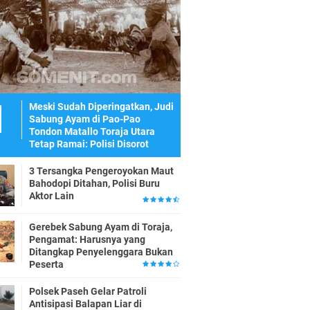
Meski Sudah Diperingatkan, Judi
Sabung Ayam di Pao-Pao
Tondon Matallo Toraja Utara
Tetap Ramai: Polisi Disorot
3 Tersangka Pengeroyokan Maut
Bahodopi Ditahan, Polisi Buru
Aktor Lain
Gerebek Sabung Ayam di Toraja,
Pengamat: Harusnya yang
Ditangkap Penyelenggara Bukan
Peserta
Polsek Paseh Gelar Patroli
Antisipasi Balapan Liar di