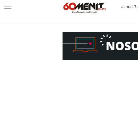
Jum'at, 7
-->
BAROMETER JAWA BARAT