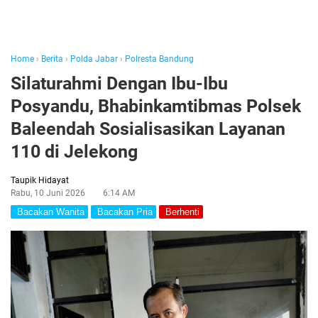
Home
›
Berita
›
Polda Jabar
›
Polresta Bandung
Silaturahmi Dengan Ibu-Ibu
Posyandu, Bhabinkamtibmas Polsek
Baleendah Sosialisasikan Layanan
110 di Jelekong
Taupik Hidayat
Rabu, 10 Juni 2026
6:14 AM
Bacakan Wanita
Bacakan Pria
Berhenti