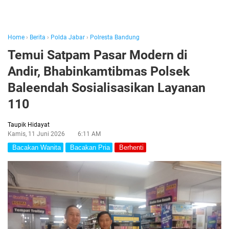
Home
›
Berita
›
Polda Jabar
›
Polresta Bandung
Temui Satpam Pasar Modern di
Andir, Bhabinkamtibmas Polsek
Baleendah Sosialisasikan Layanan
110
Taupik Hidayat
Kamis, 11 Juni 2026
6:11 AM
Bacakan Wanita
Bacakan Pria
Berhenti