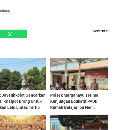
andung
Komentar
k Dayeuhkolot Gencarkan
Polsek Margahayu Terima
si Knalpot Brong Untuk
Kunjungan Edukatif PAUD
an Lalu Lintas Tertib
Rumah Belajar Ibu Neni,
Kenalkan Tugas Polisi kepada
Anak Sejak Dini