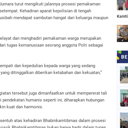
 Jumara turut mengikuti jalannya prosesi pemakaman
etempat. Kehadiran aparat kepolisian di tengah
Kamt
sibah mendapat sambutan hangat dari keluarga maupun
 melayat dan menghadiri pemakaman warga merupakan
 dari tugas kemanusiaan seorang anggota Polri sebagai
k empati dan kepedulian kepada warga yang sedang
ang ditinggalkan diberikan ketabahan dan kekuatan,”
iatan tersebut juga dimanfaatkan untuk mempererat tali
i pendekatan humanis seperti ini, diharapkan hubungan
kin kuat dan harmonis.
rsentuh atas kehadiran Bhabinkamtibmas dalam prosesi
sosok Bhabinkamtibmas bukan hanya hadir dalam tugas