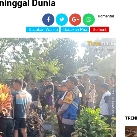
inggal Dunia
Komentar
Bacakan Wanita
Bacakan Pria
Berhenti
TREND