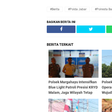
#Berita
#Polda Jabar
#Polresta B
BAGIKAN BERITA INI
BERITA TERKAIT
Polsek Margahayu Intensifkan
Polse
Blue Light Patroli Presisi KRYD
Opera
Malam, Jaga Wilayah Tetap
Wujudk
Aman dan Kondusif