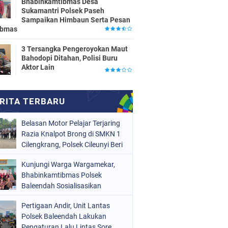
Bhabinkamtibmas Desa
Sukamantri Polsek Paseh
Sampaikan Himbaun Serta Pesan
ibmas
3 Tersangka Pengeroyokan Maut
Bahodopi Ditahan, Polisi Buru
Aktor Lain
Belasan Motor Pelajar Terjaring
Razia Knalpot Brong di SMKN 1
Cilengkrang, Polsek Cileunyi Beri
Teguran dan Edukasi
Kunjungi Warga Wargamekar,
Keselamatan Berkendara
Bhabinkamtibmas Polsek
Baleendah Sosialisasikan
Layanan 110
Pertigaan Andir, Unit Lantas
Polsek Baleendah Lakukan
Pengaturan Lalu Lintas Sore