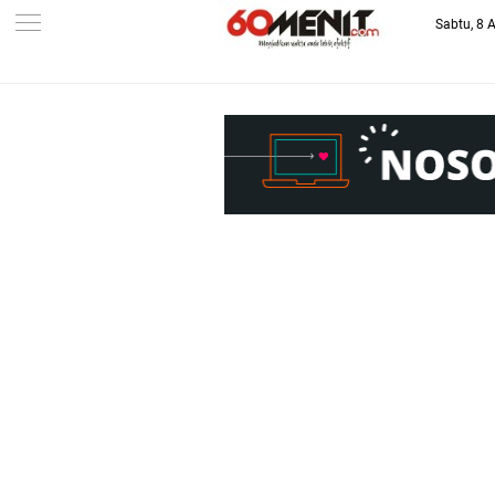
Sabtu, 8 
-->
BAROMETER JAWA BARAT