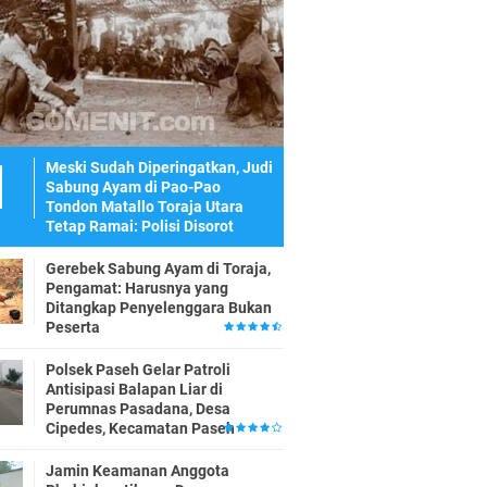
Meski Sudah Diperingatkan, Judi
Sabung Ayam di Pao-Pao
Tondon Matallo Toraja Utara
Tetap Ramai: Polisi Disorot
Gerebek Sabung Ayam di Toraja,
Pengamat: Harusnya yang
Ditangkap Penyelenggara Bukan
Peserta
Polsek Paseh Gelar Patroli
Antisipasi Balapan Liar di
Perumnas Pasadana, Desa
Cipedes, Kecamatan Paseh
Jamin Keamanan Anggota