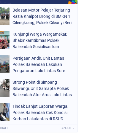
Belasan Motor Pelajar Terjaring
Razia Knalpot Brong di SMKN 1
Cilengkrang, Polsek Cileunyi Beri
Teguran dan Edukasi
Kunjungi Warga Wargamekar,
Keselamatan Berkendara
Bhabinkamtibmas Polsek
Baleendah Sosialisasikan
Layanan 110
Pertigaan Andir, Unit Lantas
Polsek Baleendah Lakukan
Pengaturan Lalu Lintas Sore
Strong Point di Simpang
Siliwangi, Unit Samapta Polsek
Baleendah Atur Arus Lalu Lintas
Tindak Lanjut Laporan Warga,
Polsek Baleendah Cek Kondisi
Korban Lakalantas di RSUD
Welas Asih
MBALI
LANJUT »