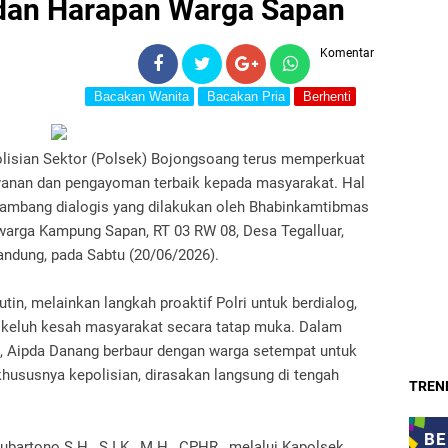
dan Harapan Warga Sapan
Komentar
Bacakan Wanita
Bacakan Pria
Berhenti
lisian Sektor (Polsek) Bojongsoang terus memperkuat
nan dan pengayoman terbaik kepada masyarakat. Hal
 sambang dialogis yang dilakukan oleh Bhabinkamtibmas
warga Kampung Sapan, RT 03 RW 08, Desa Tegalluar,
ndung, pada Sabtu (20/06/2026).
tin, melainkan langkah proaktif Polri untuk berdialog,
 keluh kesah masyarakat secara tatap muka. Dalam
, Aipda Danang berbaur dengan warga setempat untuk
hususnya kepolisian, dirasakan langsung di tengah
TREND
bartono S.H., S.I.K., M.H., CPHR., melalui Kapolsek