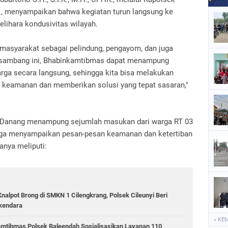
P., menyampaikan bahwa kegiatan turun langsung ke
lihara kondusivitas wilayah.
h masyarakat sebagai pelindung, pengayom, dan juga
n sambang ini, Bhabinkamtibmas dapat menampung
rga secara langsung, sehingga kita bisa melakukan
n keamanan dan memberikan solusi yang tepat sasaran,"
pda Danang menampung sejumlah masukan dari warga RT 03
juga menyampaikan pesan-pesan keamanan dan ketertiban
anya meliputi:
Knalpot Brong di SMKN 1 Cilengkrang, Polsek Cileunyi Beri
kendara
« KE
mtibmas Polsek Baleendah Sosialisasikan Layanan 110