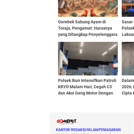
Gerebek Sabung Ayam di
Sasar
Toraja, Pengamat: Harusnya
Polse
yang Ditangkap Penyelenggara
Laksa
Bukan Peserta
KRYD 
Polsek Ibun Intensifkan Patroli
Dalam
KRYD Malam Hari, Cegah C3
2026, 
dan Aksi Geng Motor Dengan
Cipta
Mendatangi Area SPBU
Menda
Beri 
KANTOR REDAKSI/IKLAN/PEMASARAN