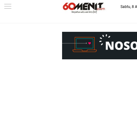
Sabtu, 8 
-->
BAROMETER JAWA BARAT