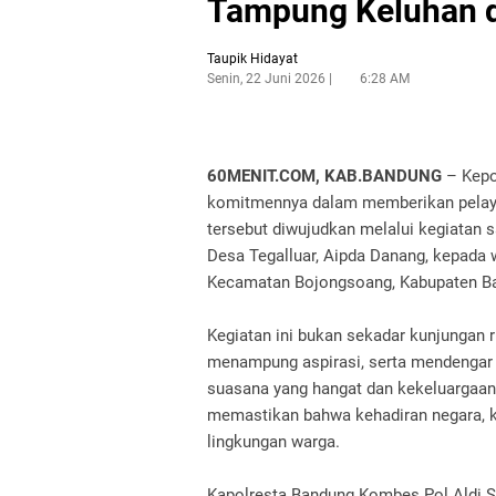
Tampung Keluhan 
Taupik Hidayat
Senin, 22 Juni 2026
6:28 AM
60MENIT.COM, KAB.BANDUNG
– Kepo
komitmennya dalam memberikan pelaya
tersebut diwujudkan melalui kegiatan
Desa Tegalluar, Aipda Danang, kepada 
Kecamatan Bojongsoang, Kabupaten Ba
Kegiatan ini bukan sekadar kunjungan ru
menampung aspirasi, serta mendengar
suasana yang hangat dan kekeluargaan
memastikan bahwa kehadiran negara, k
lingkungan warga.
Kapolresta Bandung Kombes Pol Aldi Su