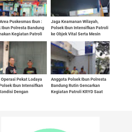
 Area Puskesmas Ibun :
Jaga Keamanan Wilayah,
k Ibun Polresta Bandung
Polsek Ibun Intensifkan Patroli
nakan Kegiatan Patroli
ke Objek Vital Serta Mesin
Setiap Malam Hari
Perbankan
 Operasi Pekat Lodaya
Anggota Polsek Ibun Polresta
Polsek Ibun Intensifkan
Bandung Rutin Gencarkan
 Kondisi Dengan
Kegiatan Patroli KRYD Saat
tangi Kios Jamu dan
Siang Hari
Pembinaan Kepada Jukir