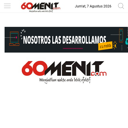
Jum'at, 7 Agustus 2026
-->
BAROMETER JAWA BARAT