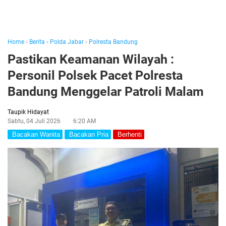
Home
›
Berita
›
Polda Jabar
›
Polresta Bandung
Pastikan Keamanan Wilayah :
Personil Polsek Pacet Polresta
Bandung Menggelar Patroli Malam
Taupik Hidayat
Sabtu, 04 Juli 2026
6:20 AM
Bacakan Wanita
Bacakan Pria
Berhenti