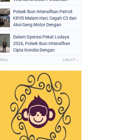
Polsek Ibun Intensifkan Patroli
KRYD Malam Hari, Cegah C3 dan
Aksi Geng Motor Dengan
Mendatangi Area SPBU
Dalam Operasi Pekat Lodaya
2026, Polsek Ibun Intensifkan
Cipta Kondisi Dengan
Mendatangi Kios Jamu dan Beri
MBALI
LANJUT »
Pembinaan Kepada Jukir