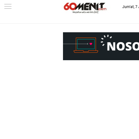
Jum'at, 7
-->
BAROMETER JAWA BARAT