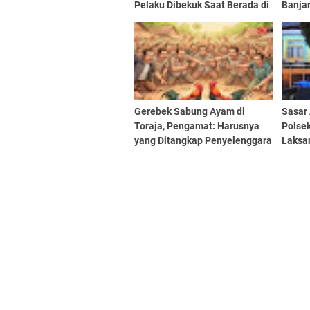
Pelaku Dibekuk Saat Berada di
Banja
Jalan Raya Laswi
Tanam
Gerebek Sabung Ayam di
Sasar
Toraja, Pengamat: Harusnya
Polse
yang Ditangkap Penyelenggara
Laksa
Bukan Peserta
KRYD 