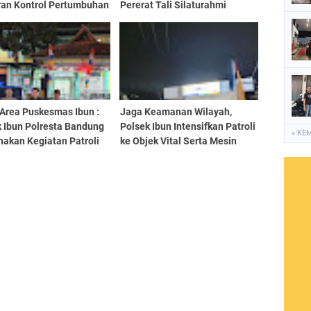
ran Kontrol Pertumbuhan
Pererat Tali Silaturahmi
an Jagung
 Area Puskesmas Ibun :
Jaga Keamanan Wilayah,
k Ibun Polresta Bandung
Polsek Ibun Intensifkan Patroli
« KE
nakan Kegiatan Patroli
ke Objek Vital Serta Mesin
Setiap Malam Hari
Perbankan