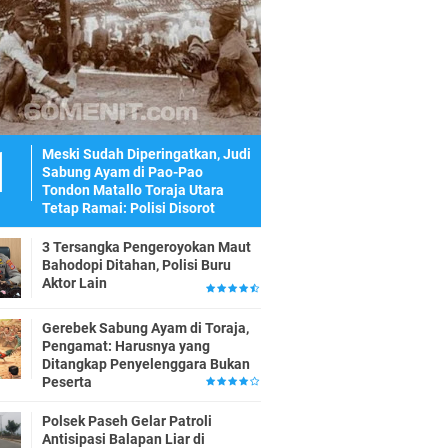
Meski Sudah Diperingatkan, Judi
Sabung Ayam di Pao-Pao
Tondon Matallo Toraja Utara
Tetap Ramai: Polisi Disorot
3 Tersangka Pengeroyokan Maut
Bahodopi Ditahan, Polisi Buru
Aktor Lain
Gerebek Sabung Ayam di Toraja,
Pengamat: Harusnya yang
Ditangkap Penyelenggara Bukan
Peserta
Polsek Paseh Gelar Patroli
Antisipasi Balapan Liar di