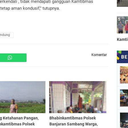
 terkendali , tidak mendapati gangguan Kamtibmas
etap aman kondusif," tutupnya.
andung
Kamt
Komentar
g Ketahanan Pangan,
Bhabinkamtibmas Polsek
nkamtibmas Polsek
Banjaran Sambang Warga,