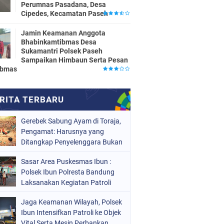
Perumnas Pasadana, Desa
Cipedes, Kecamatan Paseh
Jamin Keamanan Anggota
Bhabinkamtibmas Desa
Sukamantri Polsek Paseh
Sampaikan Himbaun Serta Pesan
ibmas
Gerebek Sabung Ayam di Toraja,
Pengamat: Harusnya yang
Ditangkap Penyelenggara Bukan
Peserta
Sasar Area Puskesmas Ibun :
Polsek Ibun Polresta Bandung
Laksanakan Kegiatan Patroli
KRYD Setiap Malam Hari
Jaga Keamanan Wilayah, Polsek
Ibun Intensifkan Patroli ke Objek
Vital Serta Mesin Perbankan