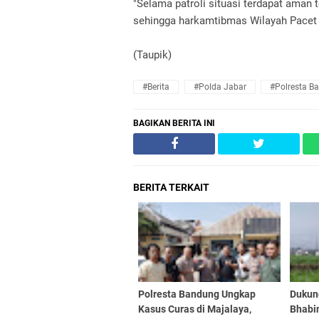
"Selama patroli situasi terdapat aman
sehingga harkamtibmas Wilayah Pacet t
(Taupik)
#Berita
#Polda Jabar
#Polresta B
BAGIKAN BERITA INI
BERITA TERKAIT
Polresta Bandung Ungkap
Dukun
Kasus Curas di Majalaya,
Bhabi