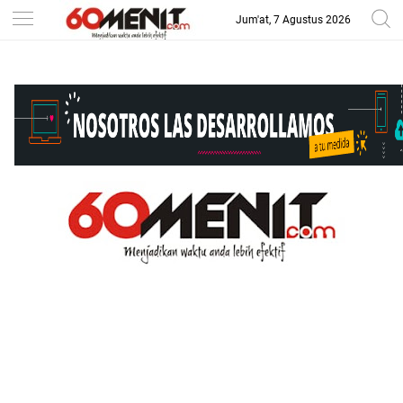
Jum'at, 7 Agustus 2026
-->
BAROMETER JAWA BARAT