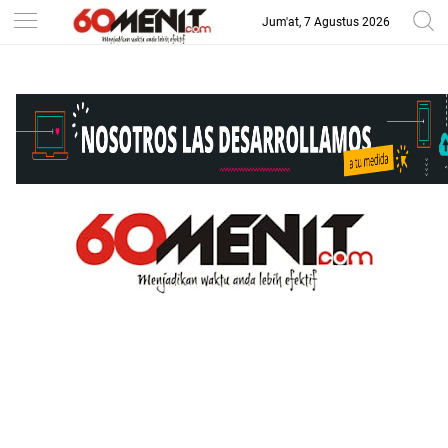
Jum'at, 7 Agustus 2026
-->
BAROMETER JAWA BARAT