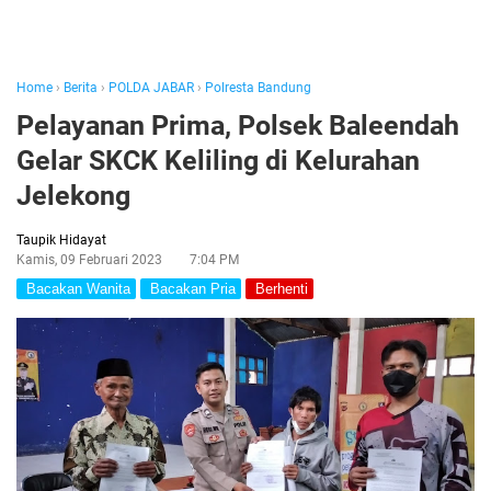
Home
›
Berita
›
POLDA JABAR
›
Polresta Bandung
Pelayanan Prima, Polsek Baleendah
Gelar SKCK Keliling di Kelurahan
Jelekong
Taupik Hidayat
Kamis, 09 Februari 2023
7:04 PM
Bacakan Wanita
Bacakan Pria
Berhenti